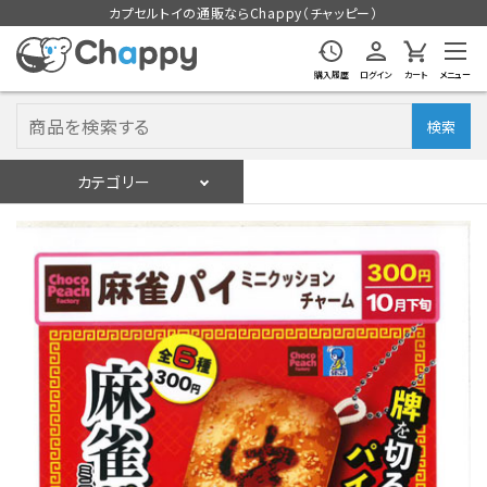
カプセルトイの通販ならChappy（チャッピー）
購入履歴
ログイン
カート
メニュー
検索
カテゴリー
入荷スケジュール
ログイン
会員登録
入荷スケジュールをチェック
カプセルトイマシン本体
カプセルトイ
販促用空カプセル