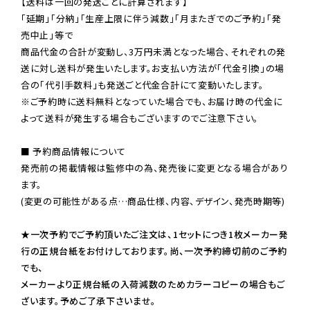
【送料は一回の発送ごとに計算されます】

「延期」「分納」「生産上限に伴う減数」「月またぎでのご予約」「発
売中止」等で

商品代金の合計が変動し、3万円未満となった場合、それぞれの発
送に対し送料が発生いたします。お支払い方法が「代金引換」の場
※ご予約時に送料無料となっていた場合でも、お届け時の代金に
よって送料が発生する場合もございますのでご注意下さい。
■ 予約商品情報について

発売前の掲載情報は監修中の為、発売後に変更となる場合があり
ます。

(変更の可能性がある点…商品仕様、内容、デザイン、発売時期等)

★一次予約でご予約頂いたご注文は、1セットにつき1枚メーカー発
行の正規台紙をお付けしております。尚、一次予約締切前のご予約
でも、

メーカーより正規台紙の入荷減数のためカラーコピーの場合もご
ざいます。予めご了承下さいませ。