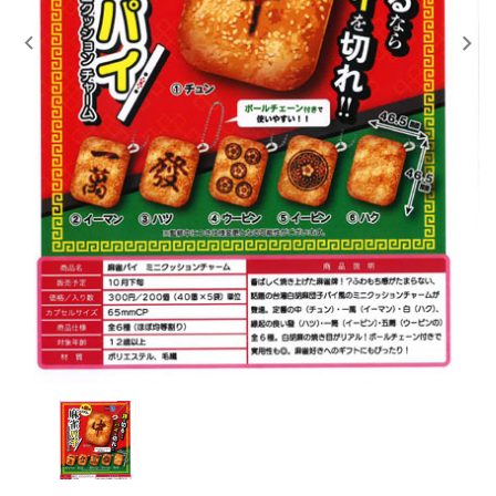
レンタル
景品・玩具・文具
販促用カプセルトイ
よくあるご質問
ご利用ガイド
06-6282-7659