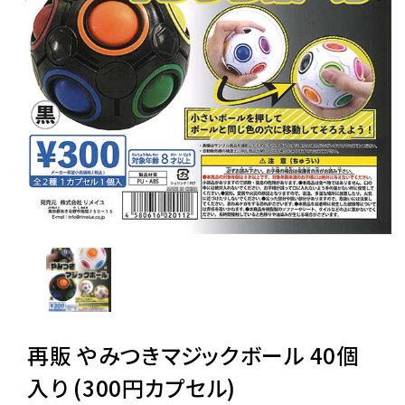
レンタル
景品・玩具・文具
販促用カプセルトイ
よくあるご質問
ご利用ガイド
06-6282-7659
再販 やみつきマジックボール 40個
入り (300円カプセル)