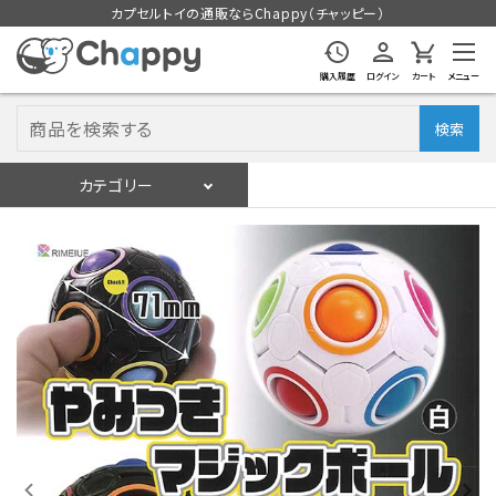
カプセルトイの通販ならChappy（チャッピー）
購入履歴
ログイン
カート
メニュー
検索
カテゴリー
入荷スケジュール
ログイン
会員登録
入荷スケジュールをチェック
カプセルトイマシン本体
カプセルトイ
販促用空カプセル