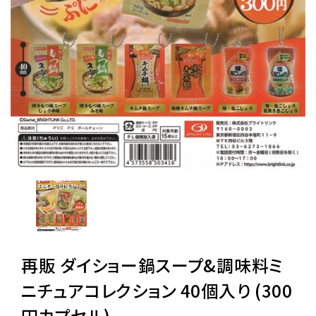
レンタル
景品・玩具・文具
販促用カプセルトイ
よくあるご質問
ご利用ガイド
再販 ダイショー鍋スープ&調味料ミ
06-6282-7659
ニチュアコレクション 40個入り (300
円カプセル)