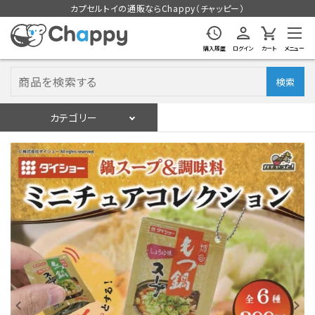
カプセルトイの通販ならChappy（チャッピー）
購入履歴
ログイン
カート
メニュー
検索
カテゴリー
入荷スケジュール
ログイン
会員登録
入荷スケジュールをチェック
カプセルトイマシン本体
カプセルトイ
販促用空カプセル