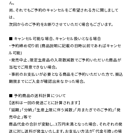
ん。

尚、それでもご予約のキャンセルをご希望される方に関しまして
は、

次回からのご予約をお断りさせていただく場合もございます。

■ キャンセル可能な場合、キャンセル扱いとなる場合

・予約締め切り前 (商品説明に記載の日時以前であればキャンセ
ル可能)

・発売中止、限定生産品の入荷数減数でご予約いただいた商品が
当社でご用意できない場合。

・事前のお支払いが必要となる商品をご予約いただいた方で、振込
期限までにご入金が確認出来なかった場合。

■ 予約商品の送料計算について

【送料は一回の発送ごとに計算されます】

「延期」「分納」「生産上限に伴う減数」「月またぎでのご予約」「発
売中止」等で

商品代金の合計が変動し、3万円未満となった場合、それぞれの発
送に対し送料が発生いたします。お支払い方法が「代金引換」の場