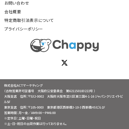
お問い合わせ
会社概要
特定商取引法表示について
プライバシーポリシー
株式会社ACTマーケティング
（古物営業許可証番号 大阪府公安委員会 第621150183222号 ）
大阪支店 住所：〒532-0002 大阪府大阪市淀川区東三国4-1-16 ジャパンクリエイトビ
ル5F
東京支店 住所：〒105-0003 東京都港区西新橋3-10-3 西新橋HSビル1F
営業時間：月～金／AM9:00－PM6:00
※定休日：土曜・日曜・祝日
※土・日・祝日の出荷作業は行っておりません。