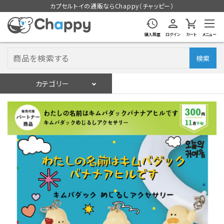
カプセルトイの通販ならChappy（チャッピー）
購入履歴
ログイン
カート
メニュー
検索
カテゴリー
入荷スケジュール
ログイン
会員登録
入荷スケジュールをチェック
カプセルトイマシン本体
カプセルトイ
販促用空カプセル