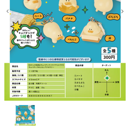
レンタル
景品・玩具・文具
販促用カプセルトイ
よくあるご質問
ご利用ガイド
06-6282-7659