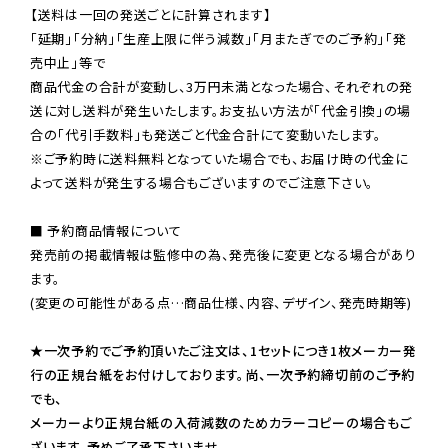
【送料は一回の発送ごとに計算されます】

「延期」「分納」「生産上限に伴う減数」「月またぎでのご予約」「発
売中止」等で

商品代金の合計が変動し、3万円未満となった場合、それぞれの発
送に対し送料が発生いたします。お支払い方法が「代金引換」の場
※ご予約時に送料無料となっていた場合でも、お届け時の代金に
よって送料が発生する場合もございますのでご注意下さい。
■ 予約商品情報について

発売前の掲載情報は監修中の為、発売後に変更となる場合があり
ます。

(変更の可能性がある点…商品仕様、内容、デザイン、発売時期等)

★一次予約でご予約頂いたご注文は、1セットにつき1枚メーカー発
行の正規台紙をお付けしております。尚、一次予約締切前のご予約
でも、

メーカーより正規台紙の入荷減数のためカラーコピーの場合もご
ざいます。予めご了承下さいませ。