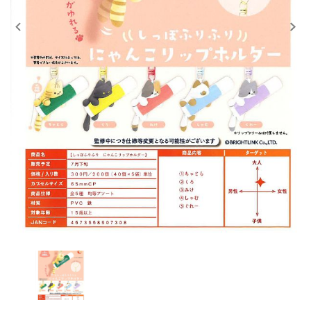
レンタル
景品・玩具・文具
販促用カプセルトイ
よくあるご質問
ご利用ガイド
06-6282-7659