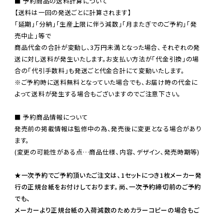
■ 予約商品の送料計算について

【送料は一回の発送ごとに計算されます】

「延期」「分納」「生産上限に伴う減数」「月またぎでのご予約」「発
売中止」等で

商品代金の合計が変動し、3万円未満となった場合、それぞれの発
送に対し送料が発生いたします。お支払い方法が「代金引換」の場
※ご予約時に送料無料となっていた場合でも、お届け時の代金に
よって送料が発生する場合もございますのでご注意下さい。
■ 予約商品情報について

発売前の掲載情報は監修中の為、発売後に変更となる場合があり
ます。

(変更の可能性がある点…商品仕様、内容、デザイン、発売時期等)

★一次予約でご予約頂いたご注文は、1セットにつき1枚メーカー発
行の正規台紙をお付けしております。尚、一次予約締切前のご予約
でも、

メーカーより正規台紙の入荷減数のためカラーコピーの場合もご