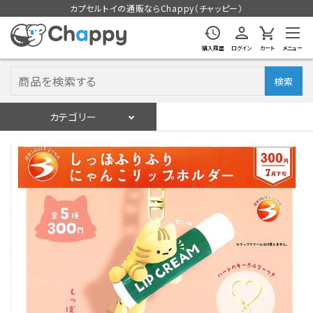
カプセルトイの通販ならChappy（チャッピー）
購入履歴
ログイン
カート
メニュー
検索
カテゴリー
入荷スケジュール
ログイン
会員登録
入荷スケジュールをチェック
カプセルトイマシン本体
カプセルトイ
販促用空カプセル