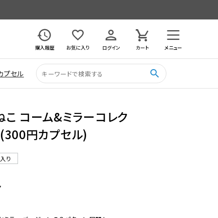
購入履歴
お気に入り
ログイン
カート
メニュー
search
カプセル
ねこ コーム&ミラーコレク
 (300円カプセル)
ル入り
7