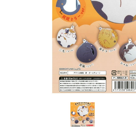
レンタル
景品・玩具・文具
販促用カプセルトイ
よくあるご質問
ご利用ガイド
06-6282-7659