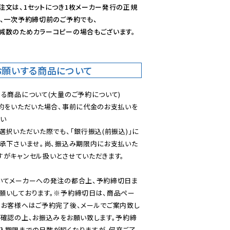
注文は、1セットにつき1枚メーカー発行の正規
、一次予約締切前のご予約でも、

減数のためカラーコピーの場合もございます。
お願いする商品について
る商品について(大量のご予約について)

予約をいただいた場合、事前に代金のお支払いを
い

選択いただいた際でも、「銀行振込(前振込)」に
了承下さいませ。尚、振込み期限内にお支払いた
がキャンセル扱いとさせていただきます。

いてメーカーへの発注の都合上、予約締切日ま
願いしております。※予約締切日は、商品ペー
のお客様へはご予約完了後、メールでご案内致し
ご確認の上、お振込みをお願い致します。予約締
込期限までの日数が短くなりますが、何卒ご了