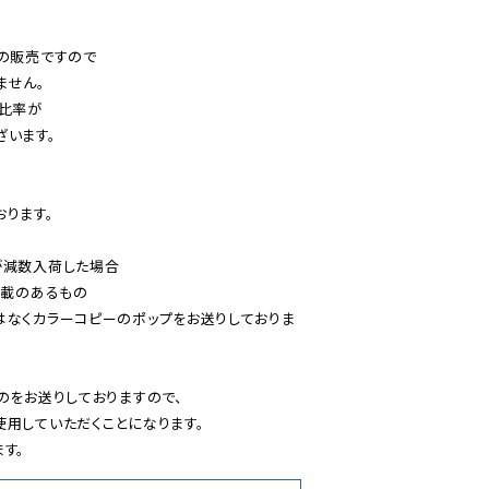
の販売ですので

せん。

比率が

います。

ります。

減数入荷した場合

載のあるもの

はなくカラーコピーのポップをお送りしておりま
のをお送りしておりますので、

用していただくことになります。

す。