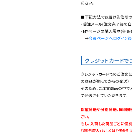
ださい。

■下記方法でお届け先住所の確
・受注メール(注文完了後の自
・MYページの購入履歴(会員
　→
会員ページへログイン
クレジットカードで
クレジットカードでのご注文
の商品が揃ってからの発送）」
そのため、ご注文商品の中で
て発送させていただきます。

都度発送や分割発送、同梱発
さい。

もし、入荷した商品ごとに個
「銀行振込」もしくは「代金引