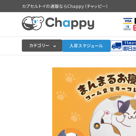
カプセルトイの通販ならChappy（チャッピー）
カテゴリー
入荷スケジュール
ログイン
会員登録
入荷スケジュールをチェック
カプセルトイマシン本体
カプセルトイ
販促用空カプセル