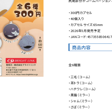
尻尾部分がコームバージョンと
・300円カプセル

・40個入り

・カプセルサイズ:65mm

・2026年5月発売予定

・JANコード:457355850641
商品内容
全6種類

・三毛（コーム）

・茶トラ（コーム）

・ハチワレ（コーム）

・黒猫（ミラー）

・シャム（ミラー）

・さば（ミラー）
