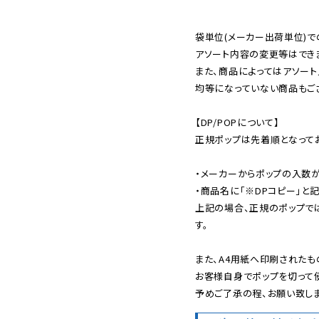
袋単位(メーカー出荷単位)で
アソート内容の変更等はできま
また、商品によってはアソート
均等になっていない商品もござ
【DP/POPについて】

正規ポップは先着順となってお
・メーカーからポップの入数が
・商品名に「※DPコピー」と記
上記の場合、正規のポップで
す。

また、A4用紙へ印刷されたも
お客様自身でポップを切って使
予めご了承の程、お願い致しま