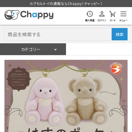
カプセルトイの通販ならChappy（チャッピー）
購入履歴
ログイン
カート
メニュー
検索
カテゴリー
入荷スケジュール
ログイン
会員登録
入荷スケジュールをチェック
カプセルトイマシン本体
カプセルトイ
販促用空カプセル