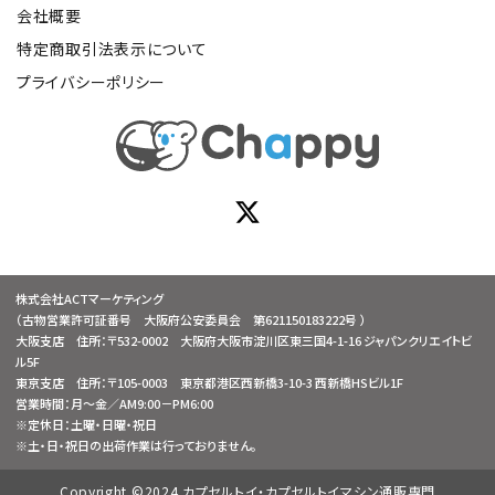
会社概要
特定商取引法表示について
プライバシーポリシー
株式会社ACTマーケティング
（古物営業許可証番号 大阪府公安委員会 第621150183222号 ）
大阪支店 住所：〒532-0002 大阪府大阪市淀川区東三国4-1-16 ジャパンクリエイトビ
ル5F
東京支店 住所：〒105-0003 東京都港区西新橋3-10-3 西新橋HSビル1F
営業時間：月～金／AM9:00－PM6:00
※定休日：土曜・日曜・祝日
※土・日・祝日の出荷作業は行っておりません。
Copyright ©2024 カプセルトイ・カプセルトイマシン通販専門