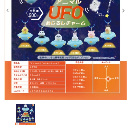
レンタル
景品・玩具・文具
販促用カプセルトイ
よくあるご質問
ご利用ガイド
06-6282-7659