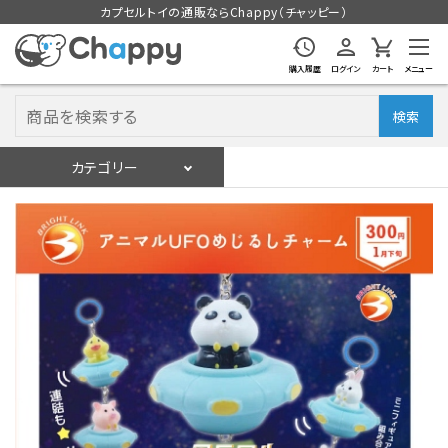
カプセルトイの通販ならChappy（チャッピー）
購入履歴
ログイン
カート
メニュー
検索
カテゴリー
入荷スケジュール
ログイン
会員登録
入荷スケジュールをチェック
カプセルトイマシン本体
カプセルトイ
販促用空カプセル