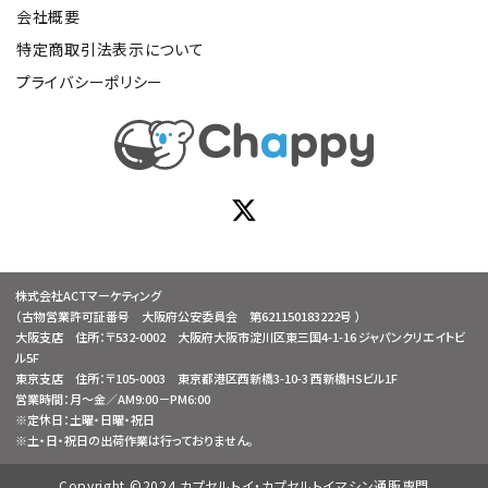
会社概要
特定商取引法表示について
プライバシーポリシー
株式会社ACTマーケティング
（古物営業許可証番号 大阪府公安委員会 第621150183222号 ）
大阪支店 住所：〒532-0002 大阪府大阪市淀川区東三国4-1-16 ジャパンクリエイトビ
ル5F
東京支店 住所：〒105-0003 東京都港区西新橋3-10-3 西新橋HSビル1F
営業時間：月～金／AM9:00－PM6:00
※定休日：土曜・日曜・祝日
※土・日・祝日の出荷作業は行っておりません。
Copyright ©2024 カプセルトイ・カプセルトイマシン通販専門