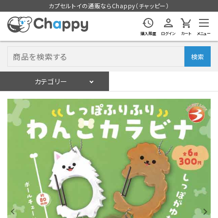
カプセルトイの通販ならChappy（チャッピー）
購入履歴
ログイン
カート
メニュー
検索
カテゴリー
入荷スケジュール
ログイン
会員登録
入荷スケジュールをチェック
カプセルトイマシン本体
カプセルトイ
販促用空カプセル