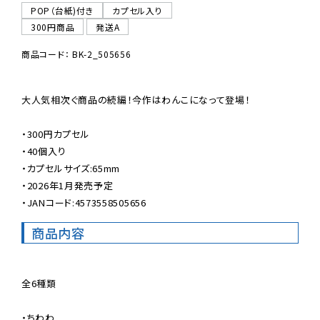
POP（台紙)付き
カプセル入り
300円商品
発送A
商品コード： BK-2_505656
大人気相次ぐ商品の続編！今作はわんこになって登場！

・300円カプセル

・40個入り

・カプセルサイズ:65mm

・2026年1月発売予定

・JANコード:4573558505656
商品内容
全6種類

・ちわわ
