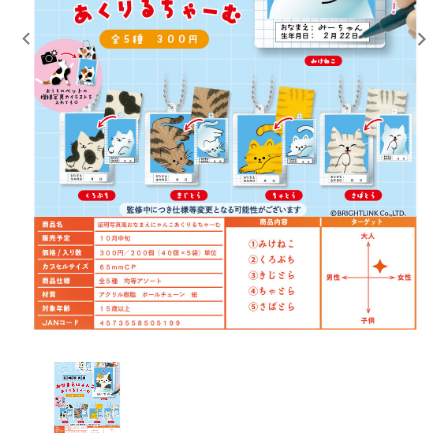
レンタル
景品・玩具・文具
販促用カプセルトイ
よくあるご質問
ご利用ガイド
06-6282-7659