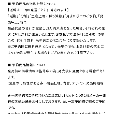
■ 予約商品の送料計算について

【送料は一回の発送ごとに計算されます】

「延期」「分納」「生産上限に伴う減数」「月またぎでのご予約」「発
売中止」等で

商品代金の合計が変動し、3万円未満となった場合、それぞれの発
送に対し送料が発生いたします。お支払い方法が「代金引換」の場
※ご予約時に送料無料となっていた場合でも、お届け時の代金に
よって送料が発生する場合もございますのでご注意下さい。
■ 予約商品情報について

発売前の掲載情報は監修中の為、発売後に変更となる場合があり
ます。

(変更の可能性がある点…商品仕様、内容、デザイン、発売時期等)

★一次予約でご予約頂いたご注文は、1セットにつき1枚メーカー発
行の正規台紙をお付けしております。尚、一次予約締切前のご予約
でも、

メーカーより正規台紙の入荷減数のためカラーコピーの場合もご