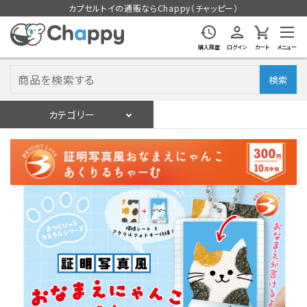
カプセルトイの通販ならChappy（チャッピー）
購入履歴
ログイン
カート
メニュー
検索
カテゴリー
入荷スケジュール
ログイン
会員登録
入荷スケジュールをチェック
カプセルトイマシン本体
カプセルトイ
販促用空カプセル