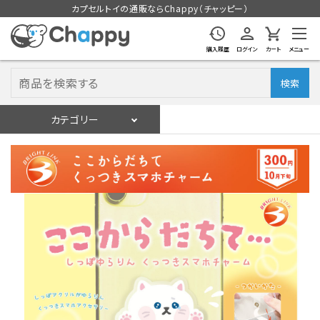
カプセルトイの通販ならChappy（チャッピー）
購入履歴
ログイン
カート
メニュー
検索
カテゴリー
入荷スケジュール
ログイン
会員登録
入荷スケジュールをチェック
カプセルトイマシン本体
カプセルトイ
販促用空カプセル