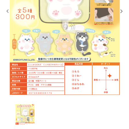
レンタル
景品・玩具・文具
販促用カプセルトイ
よくあるご質問
ご利用ガイド
06-6282-7659