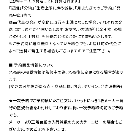
【送料は一回の発送ごとに計算されます】

「延期」「分納」「生産上限に伴う減数」「月またぎでのご予約」「発
売中止」等で

商品代金の合計が変動し、3万円未満となった場合、それぞれの発
送に対し送料が発生いたします。お支払い方法が「代金引換」の場
※ご予約時に送料無料となっていた場合でも、お届け時の代金に
よって送料が発生する場合もございますのでご注意下さい。
■ 予約商品情報について

発売前の掲載情報は監修中の為、発売後に変更となる場合があり
ます。

(変更の可能性がある点…商品仕様、内容、デザイン、発売時期等)

★一次予約でご予約頂いたご注文は、1セットにつき1枚メーカー発
行の正規台紙をお付けしております。尚、一次予約締切前のご予約
でも、

メーカーより正規台紙の入荷減数のためカラーコピーの場合もご
ざいます。予めご了承下さいませ。