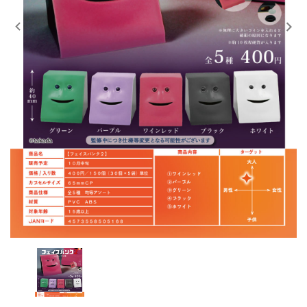
レンタル
景品・玩具・文具
販促用カプセルトイ
よくあるご質問
ご利用ガイド
06-6282-7659