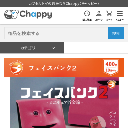
カプセルトイの通販ならChappy（チャッピー）
購入履歴
ログイン
カート
メニュー
検索
カテゴリー
入荷スケジュール
ログイン
会員登録
入荷スケジュールをチェック
カプセルトイマシン本体
カプセルトイ
販促用空カプセル