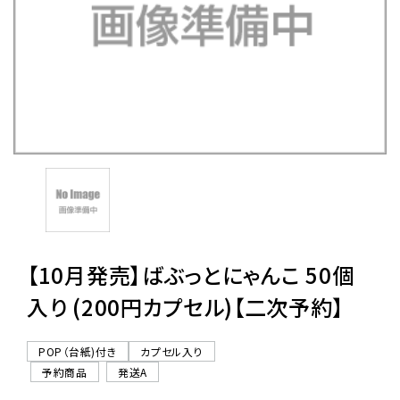
レンタル
景品・玩具・文具
販促用カプセルトイ
よくあるご質問
ご利用ガイド
【10月発売】ばぶっとにゃんこ 50個
入り (200円カプセル)【二次予約】
06-6282-7659
POP（台紙)付き
カプセル入り
予約商品
発送A