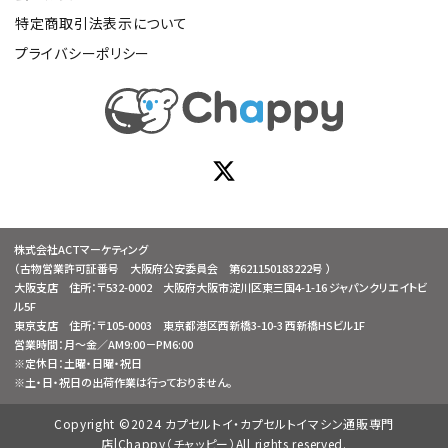
特定商取引法表示について
プライバシーポリシー
株式会社ACTマーケティング
（古物営業許可証番号 大阪府公安委員会 第621150183222号 ）
大阪支店 住所：〒532-0002 大阪府大阪市淀川区東三国4-1-16 ジャパンクリエイトビ
ル5F
東京支店 住所：〒105-0003 東京都港区西新橋3-10-3 西新橋HSビル1F
営業時間：月～金／AM9:00－PM6:00
※定休日：土曜・日曜・祝日
※土・日・祝日の出荷作業は行っておりません。
Copyright ©2024 カプセルトイ・カプセルトイマシン通販専門
店|Chappy（チャッピー）All rights reserved.