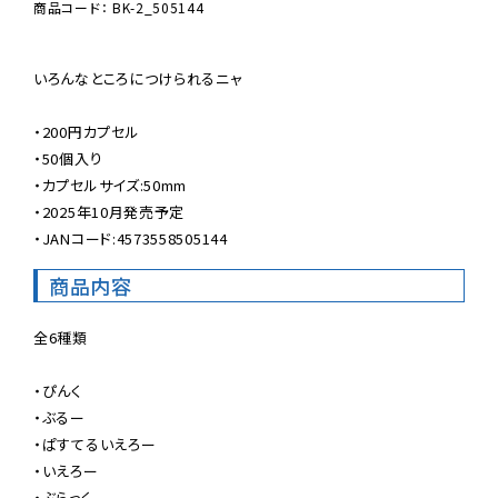
商品コード： BK-2_505144
いろんなところにつけられるニャ

・200円カプセル

・50個入り

・カプセルサイズ:50mm

・2025年10月発売予定

・JANコード:4573558505144
商品内容
全6種類

・ぴんく

・ぶるー

・ぱすてるいえろー

・いえろー

・ぶらっく
