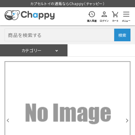
カプセルトイの通販ならChappy（チャッピー）
購入履歴
ログイン
カート
メニュー
検索
カテゴリー
入荷スケジュール
ログイン
会員登録
入荷スケジュールをチェック
カプセルトイマシン本体
カプセルトイ
販促用空カプセル