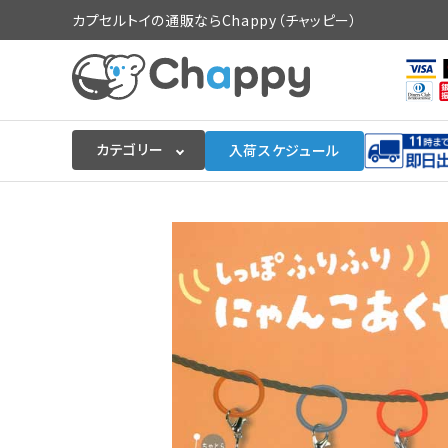
カプセルトイの通販ならChappy（チャッピー）
カテゴリー
入荷スケジュール
ログイン
会員登録
入荷スケジュールをチェック
カプセルトイマシン本体
カプセルトイ
販促用空カプセル