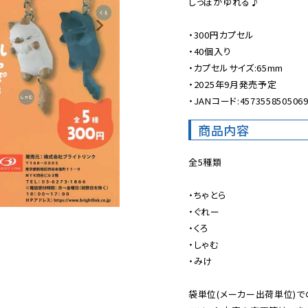
しっぽがゆれる♪

・300円カプセル

・40個入り

・カプセルサイズ:65mm

・2025年9月発売予定

・JANコード:457355850506
商品内容
全5種類

・ちゃとら

・ぐれー

・くろ

・しゃむ

・みけ

袋単位(メーカー出荷単位)で