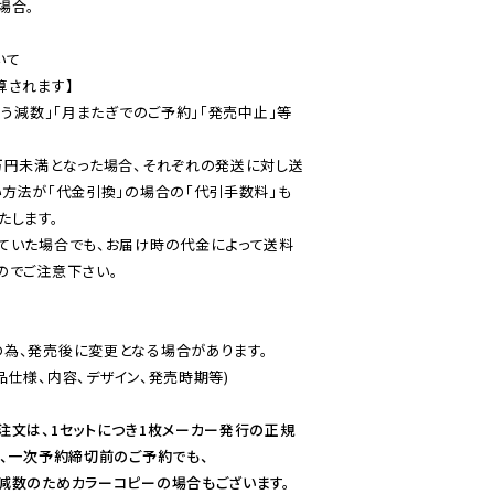
合。

て

されます】

伴う減数」「月またぎでのご予約」「発売中止」等
万円未満となった場合、それぞれの発送に対し送
い方法が「代金引換」の場合の「代引手数料」も
ていた場合でも、お届け時の代金によって送料
のでご注意下さい。
為、発売後に変更となる場合があります。

仕様、内容、デザイン、発売時期等)

注文は、1セットにつき1枚メーカー発行の正規
、一次予約締切前のご予約でも、

減数のためカラーコピーの場合もございます。