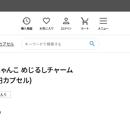
購入履歴
お気に入り
ログイン
カート
メニュー
search
カプセル
ゃんこ めじるしチャーム
0円カプセル)
ル入り
9