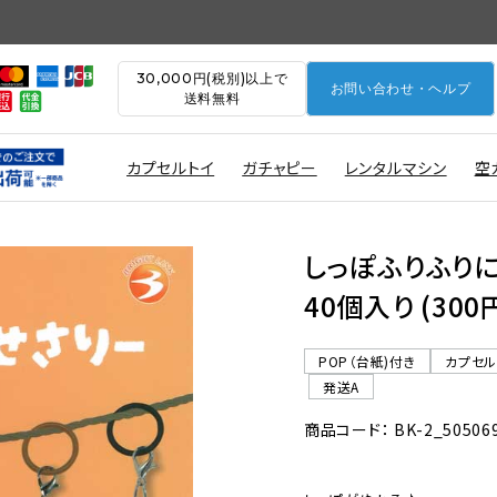
30,000円(税別)以上で
お問い合わせ・ヘルプ
送料無料
カプセルトイ
ガチャピー
レンタルマシン
空
しっぽふりふりに
40個入り (30
POP（台紙)付き
カプセ
発送A
商品コード： BK-2_50506