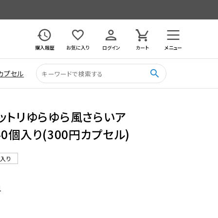
購入履歴
お気に入り
ログイン
カート
メニュー
search
カプセル
ットリゆらゆら風さらいア
0個入り(300円カプセル)
ル入り
1