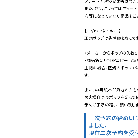
アソート内容の変更等はできま
また、商品によってはアソート
均等になっていない商品もござ
【DP/POPについて】

正規ポップは先着順となってお
・メーカーからポップの入数が
・商品名に「※DPコピー」と記
上記の場合、正規のポップで
す。

また、A4用紙へ印刷されたも
お客様自身でポップを切って使
予めご了承の程、お願い致しま
一次予約の締め切
ました。
現在二次予約を受付