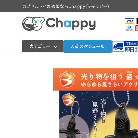
カプセルトイの通販ならChappy（チャッピー）
カテゴリー
入荷スケジュール
ログイン
会員登録
入荷スケジュールをチェック
カプセルトイマシン本体
カプセルトイ
販促用空カプセル