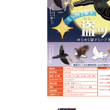
レンタル
景品・玩具・文具
販促用カプセルトイ
よくあるご質問
ご利用ガイド
06-6282-7659