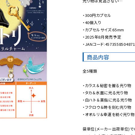
光り物は見逃さない…

・300円カプセル

・40個入り

・カプセルサイズ:65mm

・2025年8月発売予定

・JANコード:457355850487
商品内容
全5種類

・カラス＆秘密を握る光り物

・タカ＆水面に光る光り物

・白ハト＆薬指に光る光り物

・フクロウ＆時を刻む光り物

・オオルリ＆幸運を紡ぐ光り物

袋単位(メーカー出荷単位)で