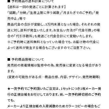
■ 予約商品の送料計算について

【送料は一回の発送ごとに計算されます】

「延期」「分納」「生産上限に伴う減数」「月またぎでのご予約」「発
売中止」等で

商品代金の合計が変動し、3万円未満となった場合、それぞれの発
送に対し送料が発生いたします。お支払い方法が「代金引換」の場
※ご予約時に送料無料となっていた場合でも、お届け時の代金に
よって送料が発生する場合もございますのでご注意下さい。
■ 予約商品情報について

発売前の掲載情報は監修中の為、発売後に変更となる場合があり
ます。

(変更の可能性がある点…商品仕様、内容、デザイン、発売時期等)

★一次予約でご予約頂いたご注文は、1セットにつき1枚メーカー発
行の正規台紙をお付けしております。尚、一次予約締切前のご予約
でも、

メーカーより正規台紙の入荷減数のためカラーコピーの場合もご