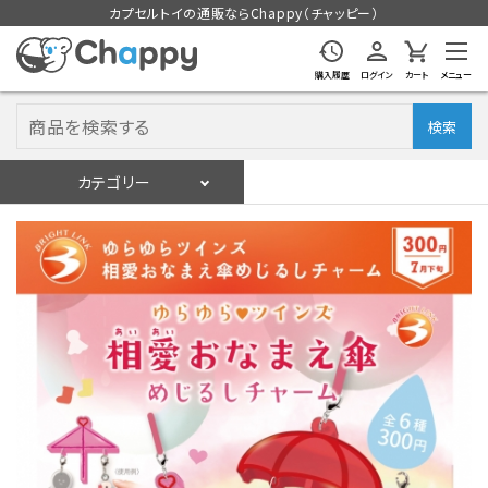
カプセルトイの通販ならChappy（チャッピー）
購入履歴
ログイン
カート
メニュー
検索
カテゴリー
入荷スケジュール
ログイン
会員登録
入荷スケジュールをチェック
カプセルトイマシン本体
カプセルトイ
販促用空カプセル