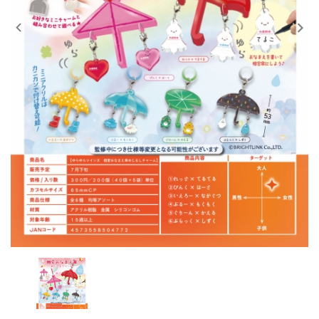
レンタル
景品・玩具・文具
販促用カプセルトイ
よくあるご質問
ご利用ガイド
06-6282-7659