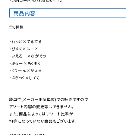
・JANコード:4573558504772
商品内容
全6種類

・れっど×てるてる

・ぴんく×はーと

・いえろー×ながぐつ

・ぶるー×もくもく

・ぐりーん×かえる

・ぶらっく×しずく

袋単位(メーカー出荷単位)での販売ですので

アソート内容の変更等はできません。

また、商品によってはアソート比率が

均等になっていない商品もございます。
