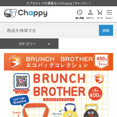
カプセルトイの通販ならChappy（チャッピー）
購入履歴
ログイン
カート
メニュー
検索
カテゴリー
入荷スケジュール
ログイン
会員登録
入荷スケジュールをチェック
カプセルトイマシン本体
カプセルトイ
販促用空カプセル