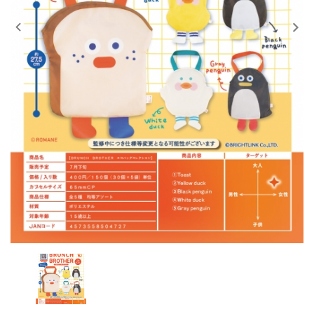
レンタル
景品・玩具・文具
販促用カプセルトイ
よくあるご質問
ご利用ガイド
06-6282-7659