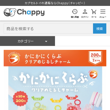
カプセルトイの通販ならChappy（チャッピー）
購入履歴
ログイン
カート
メニュー
検索
カテゴリー
入荷スケジュール
ログイン
会員登録
入荷スケジュールをチェック
カプセルトイマシン本体
カプセルトイ
販促用空カプセル