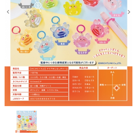
レンタル
景品・玩具・文具
販促用カプセルトイ
よくあるご質問
ご利用ガイド
06-6282-7659