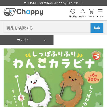
カプセルトイの通販ならChappy（チャッピー）
購入履歴
ログイン
カート
メニュー
検索
カテゴリー
入荷スケジュール
ログイン
会員登録
入荷スケジュールをチェック
カプセルトイマシン本体
カプセルトイ
販促用空カプセル