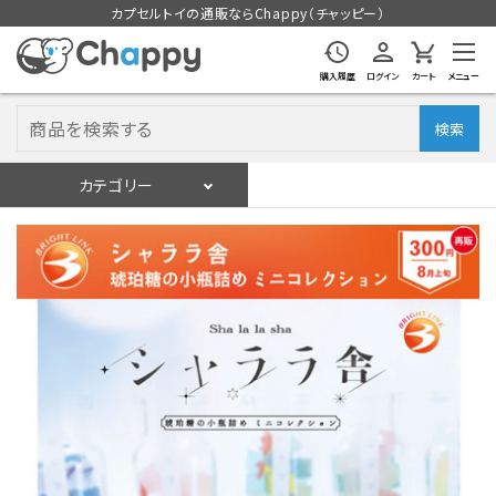
カプセルトイの通販ならChappy（チャッピー）
購入履歴
ログイン
カート
メニュー
検索
カテゴリー
入荷スケジュール
ログイン
会員登録
入荷スケジュールをチェック
カプセルトイマシン本体
カプセルトイ
販促用空カプセル