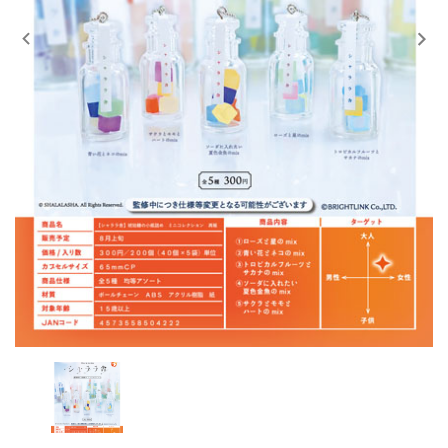
レンタル
景品・玩具・文具
販促用カプセルトイ
よくあるご質問
ご利用ガイド
06-6282-7659