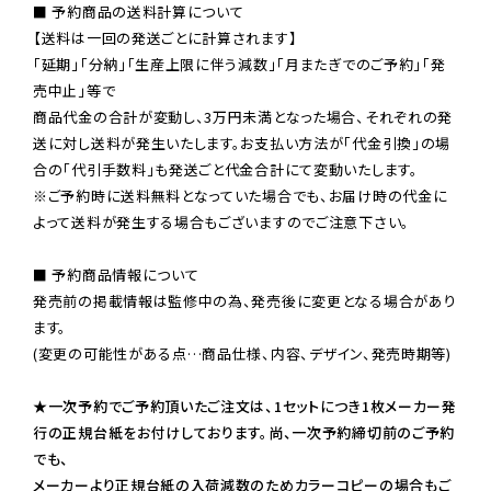
■ 予約商品の送料計算について

【送料は一回の発送ごとに計算されます】

「延期」「分納」「生産上限に伴う減数」「月またぎでのご予約」「発
売中止」等で

商品代金の合計が変動し、3万円未満となった場合、それぞれの発
送に対し送料が発生いたします。お支払い方法が「代金引換」の場
※ご予約時に送料無料となっていた場合でも、お届け時の代金に
よって送料が発生する場合もございますのでご注意下さい。
■ 予約商品情報について

発売前の掲載情報は監修中の為、発売後に変更となる場合があり
ます。

(変更の可能性がある点…商品仕様、内容、デザイン、発売時期等)

★一次予約でご予約頂いたご注文は、1セットにつき1枚メーカー発
行の正規台紙をお付けしております。尚、一次予約締切前のご予約
でも、

メーカーより正規台紙の入荷減数のためカラーコピーの場合もご