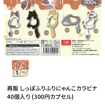
レンタル
景品・玩具・文具
販促用カプセルトイ
よくあるご質問
ご利用ガイド
再販 しっぽふりふりにゃんこカラビナ
06-6282-7659
40個入り (300円カプセル)