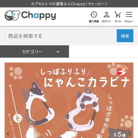
カプセルトイの通販ならChappy（チャッピー）
購入履歴
ログイン
カート
メニュー
検索
カテゴリー
入荷スケジュール
ログイン
会員登録
入荷スケジュールをチェック
カプセルトイマシン本体
カプセルトイ
販促用空カプセル