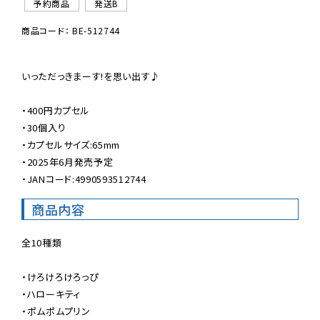
予約商品
発送B
商品コード： BE-512744
いっただっきまーす!を思い出す♪

・400円カプセル

・30個入り

・カプセルサイズ:65mm

・2025年6月発売予定

・JANコード:4990593512744
商品内容
全10種類

・けろけろけろっぴ

・ハローキティ

・ポムポムプリン
