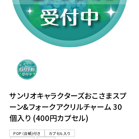
レンタル
景品・玩具・文具
販促用カプセルトイ
よくあるご質問
ご利用ガイド
サンリオキャラクターズおこさまスプ
ーン&フォークアクリルチャーム 30
個入り (400円カプセル)
06-6282-7659
POP（台紙)付き
カプセル入り