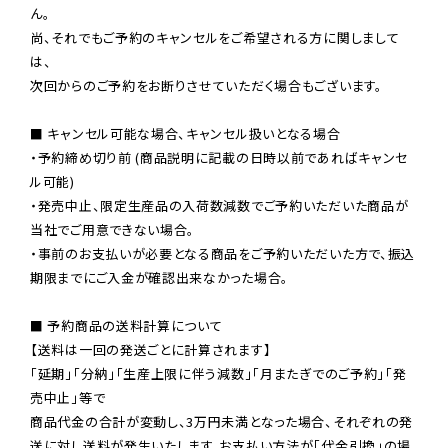
ん。

尚、それでもご予約のキャンセルをご希望される方に関しまして
は、

次回からのご予約をお断りさせていただく場合もございます。

■ キャンセル可能な場合、キャンセル扱いとなる場合

・予約締め切り前 (商品説明に記載の日時以前であればキャンセ
ル可能)

・発売中止、限定生産品の入荷数減数でご予約いただいた商品が
当社でご用意できない場合。

・事前のお支払いが必要となる商品をご予約いただいた方で、振込
期限までにご入金が確認出来なかった場合。

■ 予約商品の送料計算について

【送料は一回の発送ごとに計算されます】

「延期」「分納」「生産上限に伴う減数」「月またぎでのご予約」「発
売中止」等で

商品代金の合計が変動し、3万円未満となった場合、それぞれの発
送に対し送料が発生いたします。お支払い方法が「代金引換」の場