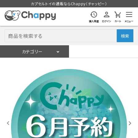
カプセルトイの通販ならChappy（チャッピー）
購入履歴
ログイン
カート
メニュー
検索
カテゴリー
入荷スケジュール
ログイン
会員登録
入荷スケジュールをチェック
カプセルトイマシン本体
カプセルトイ
販促用空カプセル