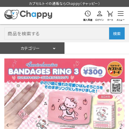
カプセルトイの通販ならChappy（チャッピー）
購入履歴
ログイン
カート
メニュー
検索
カテゴリー
入荷スケジュール
ログイン
会員登録
入荷スケジュールをチェック
カプセルトイマシン本体
カプセルトイ
販促用空カプセル