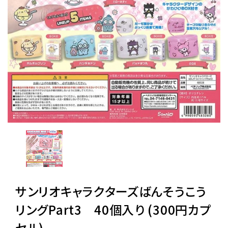
レンタル
景品・玩具・文具
販促用カプセルトイ
よくあるご質問
ご利用ガイド
サンリオキャラクターズばんそうこう
06-6282-7659
リングPart3 40個入り (300円カプ
セル)