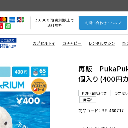
30,000円(税別)以上で
お問い合わせ・ヘルプ
送料無料
カプセルトイ
ガチャピー
レンタルマシン
空
再販 PukaP
個入り (400円
POP（台紙)付き
カプセ
発送B
商品コード： BE-460717