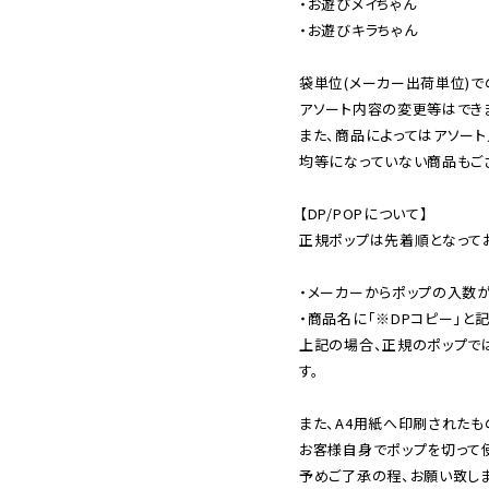
・お遊びメイちゃん

・お遊びキラちゃん

袋単位(メーカー出荷単位)で
アソート内容の変更等はできま
また、商品によってはアソート
均等になっていない商品もござ
【DP/POPについて】

正規ポップは先着順となってお
・メーカーからポップの入数が
・商品名に「※DPコピー」と記
上記の場合、正規のポップで
す。

また、A4用紙へ印刷されたも
お客様自身でポップを切って使
予めご了承の程、お願い致しま