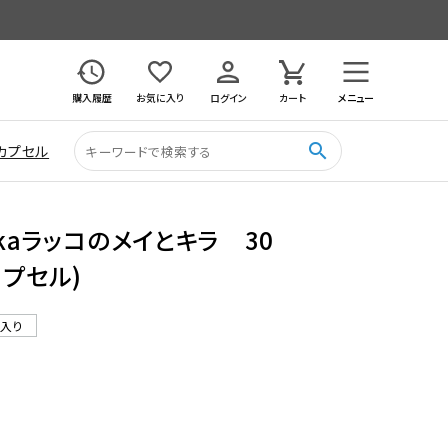
購入履歴
お気に入り
ログイン
カート
メニュー
search
カプセル
ukaラッコのメイとキラ 30
カプセル)
ル入り