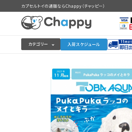
カプセルトイの通販ならChappy（チャッピー）
カテゴリー
入荷スケジュール
ログイン
会員登録
入荷スケジュールをチェック
カプセルトイマシン本体
カプセルトイ
販促用空カプセル