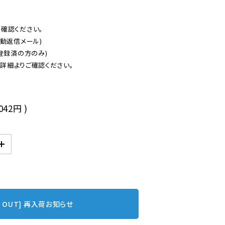
認ください。

動返信メール)

登録済の方のみ)

後
,042円
)
D OUT] 再入荷お知らせ