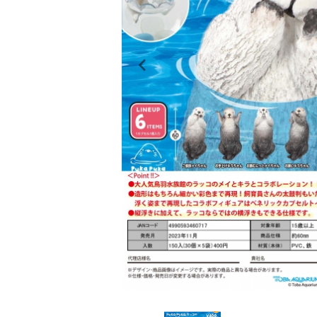
レンタル
景品・玩具・文具
販促用カプセルトイ
よくあるご質問
ご利用ガイド
06-6282-7659