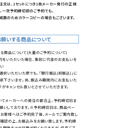
注文は、1セットにつき1枚メーカー発行の正規
、一次予約締切前のご予約でも、

減数のためカラーコピーの場合もございます。
お願いする商品について
る商品について(大量のご予約について)

予約をいただいた場合、事前に代金のお支払いを
い

選択いただいた際でも、「銀行振込(前振込)」に
了承下さいませ。尚、振込み期限内にお支払いた
がキャンセル扱いとさせていただきます。

いてメーカーへの発注の都合上、予約締切日ま
願いしております。※予約締切日は、商品ペー
のお客様へはご予約完了後、メールでご案内致し
ご確認の上、お振込みをお願い致します。予約締
込期限までの日数が短くなりますが、何卒ご了