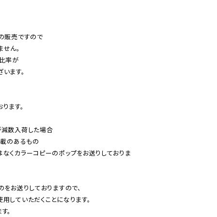
の販売ですので

せん。

比率が

います。

ります。

減数入荷した場合

載のあるもの

はなくカラーコピーのポップをお送りしておりま
のをお送りしておりますので、

用していただくことになります。

す。