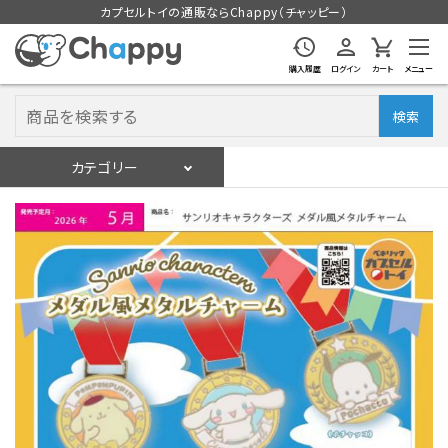
カプセルトイの通販ならChappy（チャッピー）
購入履歴
ログイン
カート
メニュー
検索
カテゴリー
入荷スケジュール
ログイン
会員登録
入荷スケジュールをチェック
カプセルトイマシン本体
カプセルトイ
販促用空カプセル