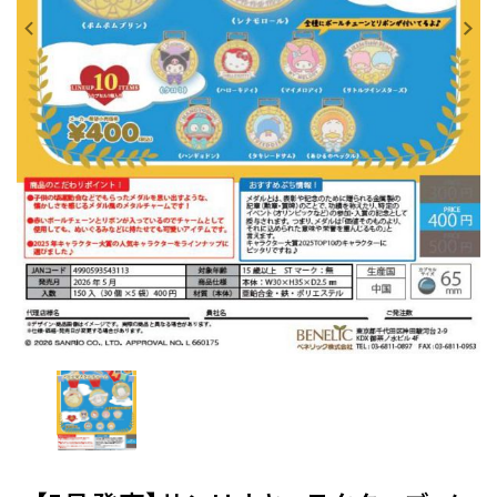
レンタル
景品・玩具・文具
販促用カプセルトイ
よくあるご質問
ご利用ガイド
06-6282-7659