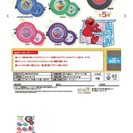
レンタル
景品・玩具・文具
販促用カプセルトイ
よくあるご質問
ご利用ガイド
06-6282-7659