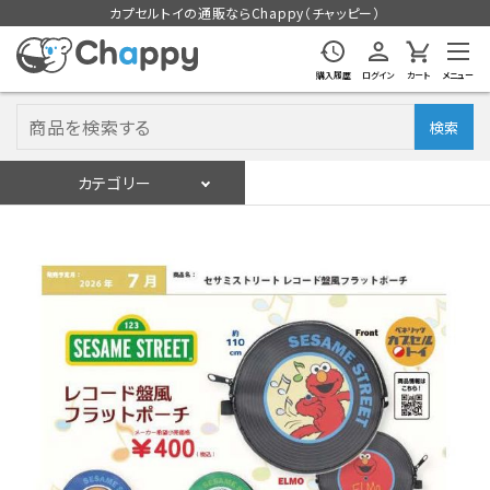
カプセルトイの通販ならChappy（チャッピー）
購入履歴
ログイン
カート
メニュー
検索
カテゴリー
入荷スケジュール
ログイン
会員登録
入荷スケジュールをチェック
カプセルトイマシン本体
カプセルトイ
販促用空カプセル