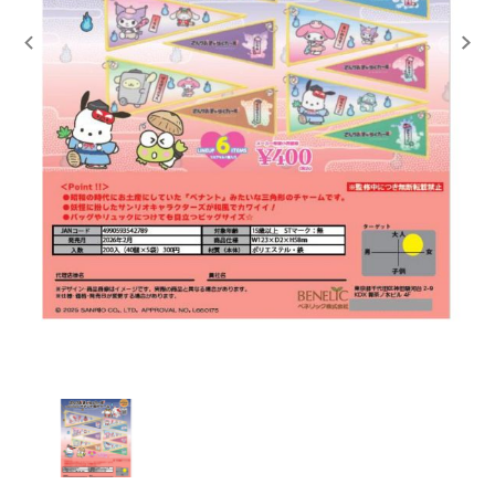
レンタル
景品・玩具・文具
販促用カプセルトイ
よくあるご質問
ご利用ガイド
06-6282-7659