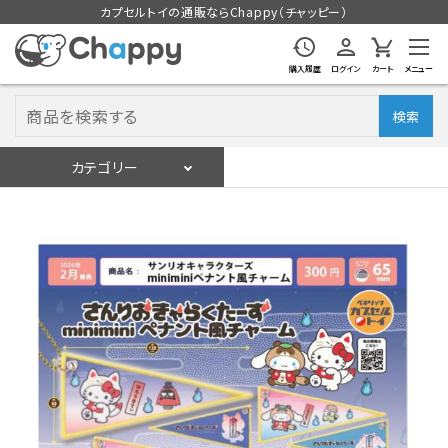
カプセルトイの通販ならChappy（チャッピー）
購入履歴
ログイン
カート
メニュー
検索
カテゴリー
入荷スケジュール
ログイン
会員登録
入荷スケジュールをチェック
カプセルトイマシン本体
カプセルトイ
販促用空カプセル