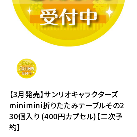
レンタル
景品・玩具・文具
販促用カプセルトイ
よくあるご質問
ご利用ガイド
【3月発売】サンリオキャラクターズ
minimini折りたたみテーブルその2
30個入り (400円カプセル)【二次予
06-6282-7659
約】