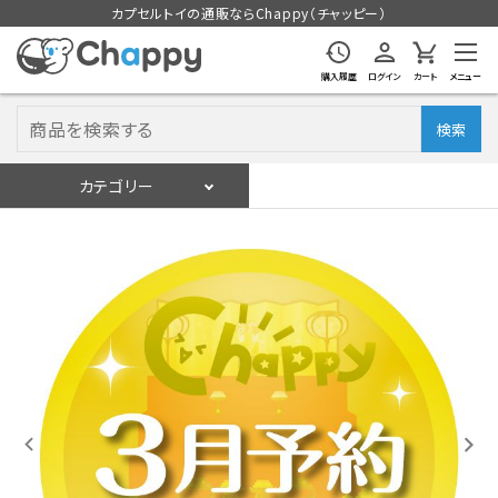
カプセルトイの通販ならChappy（チャッピー）
購入履歴
ログイン
カート
メニュー
検索
カテゴリー
入荷スケジュール
ログイン
会員登録
入荷スケジュールをチェック
カプセルトイマシン本体
カプセルトイ
販促用空カプセル