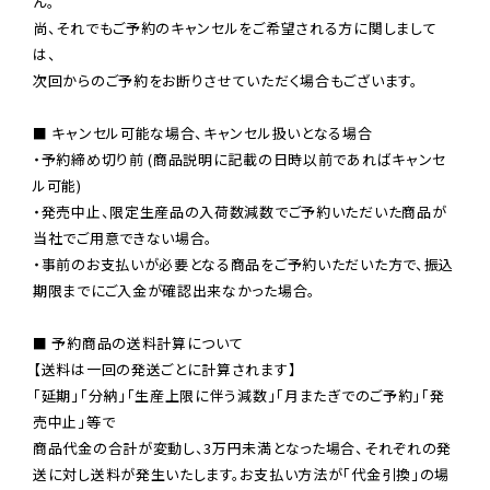
ん。

尚、それでもご予約のキャンセルをご希望される方に関しまして
は、

次回からのご予約をお断りさせていただく場合もございます。

■ キャンセル可能な場合、キャンセル扱いとなる場合

・予約締め切り前 (商品説明に記載の日時以前であればキャンセ
ル可能)

・発売中止、限定生産品の入荷数減数でご予約いただいた商品が
当社でご用意できない場合。

・事前のお支払いが必要となる商品をご予約いただいた方で、振込
期限までにご入金が確認出来なかった場合。

■ 予約商品の送料計算について

【送料は一回の発送ごとに計算されます】

「延期」「分納」「生産上限に伴う減数」「月またぎでのご予約」「発
売中止」等で

商品代金の合計が変動し、3万円未満となった場合、それぞれの発
送に対し送料が発生いたします。お支払い方法が「代金引換」の場