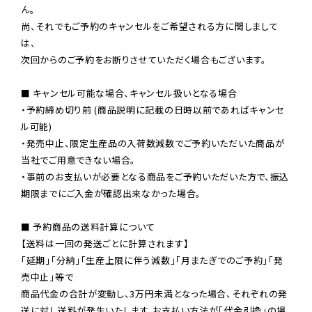
ん。

尚、それでもご予約のキャンセルをご希望される方に関しまして
は、

次回からのご予約をお断りさせていただく場合もございます。

■ キャンセル可能な場合、キャンセル扱いとなる場合

・予約締め切り前 (商品説明に記載の日時以前であればキャンセ
ル可能)

・発売中止、限定生産品の入荷数減数でご予約いただいた商品が
当社でご用意できない場合。

・事前のお支払いが必要となる商品をご予約いただいた方で、振込
期限までにご入金が確認出来なかった場合。

■ 予約商品の送料計算について

【送料は一回の発送ごとに計算されます】

「延期」「分納」「生産上限に伴う減数」「月またぎでのご予約」「発
売中止」等で

商品代金の合計が変動し、3万円未満となった場合、それぞれの発
送に対し送料が発生いたします。お支払い方法が「代金引換」の場