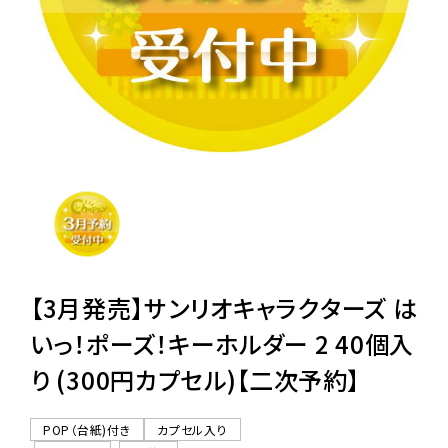
レンタル
景品・玩具・文具
販促用カプセルトイ
よくあるご質問
ご利用ガイド
【3月発売】サンリオキャラクターズ は
いっ！ポーズ！キーホルダー 2 40個入
り (300円カプセル)【二次予約】
06-6282-7659
POP（台紙)付き
カプセル入り