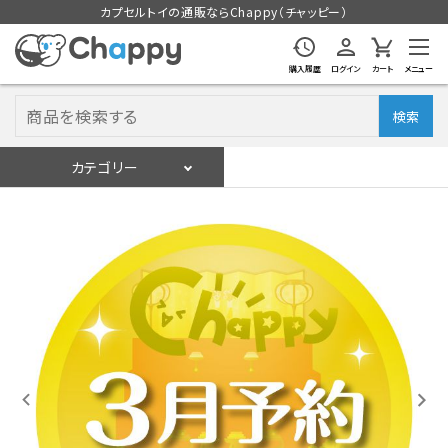
カプセルトイの通販ならChappy（チャッピー）
購入履歴
ログイン
カート
メニュー
検索
カテゴリー
入荷スケジュール
ログイン
会員登録
入荷スケジュールをチェック
カプセルトイマシン本体
カプセルトイ
販促用空カプセル