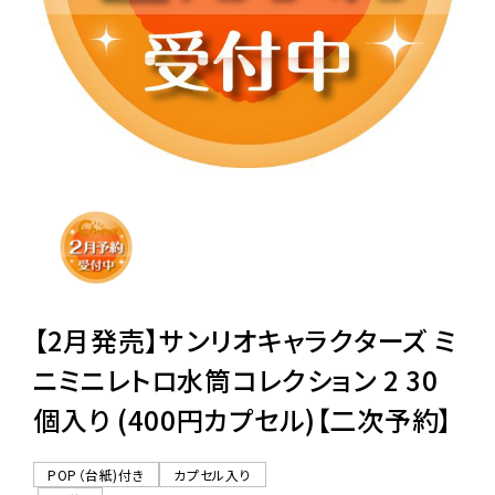
レンタル
景品・玩具・文具
販促用カプセルトイ
よくあるご質問
ご利用ガイド
【2月発売】サンリオキャラクターズ ミ
ニミニレトロ水筒コレクション 2 30
個入り (400円カプセル)【二次予約】
06-6282-7659
POP（台紙)付き
カプセル入り