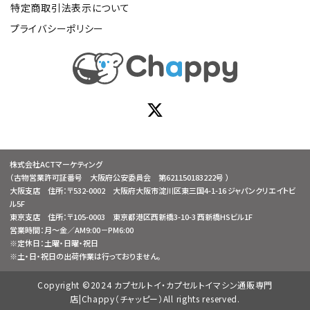
特定商取引法表示について
プライバシーポリシー
株式会社ACTマーケティング
（古物営業許可証番号 大阪府公安委員会 第621150183222号 ）
大阪支店 住所：〒532-0002 大阪府大阪市淀川区東三国4-1-16 ジャパンクリエイトビ
ル5F
東京支店 住所：〒105-0003 東京都港区西新橋3-10-3 西新橋HSビル1F
営業時間：月～金／AM9:00－PM6:00
※定休日：土曜・日曜・祝日
※土・日・祝日の出荷作業は行っておりません。
Copyright ©2024 カプセルトイ・カプセルトイマシン通販専門
店|Chappy（チャッピー）All rights reserved.