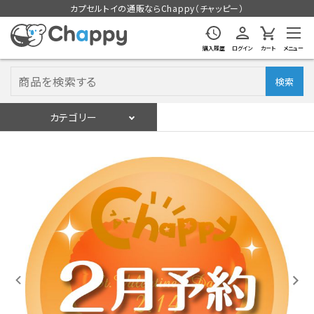
カプセルトイの通販ならChappy（チャッピー）
購入履歴
ログイン
カート
メニュー
検索
カテゴリー
入荷スケジュール
ログイン
会員登録
入荷スケジュールをチェック
カプセルトイマシン本体
カプセルトイ
販促用空カプセル