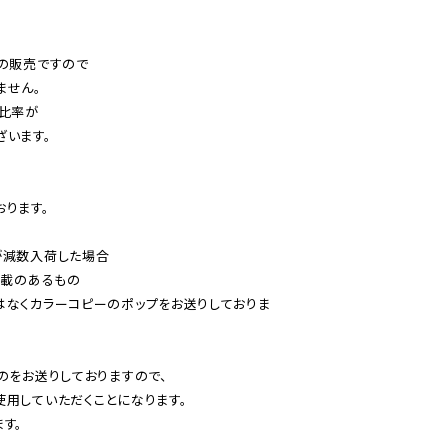
の販売ですので

せん。

比率が

います。

ります。

減数入荷した場合

載のあるもの

はなくカラーコピーのポップをお送りしておりま
のをお送りしておりますので、

用していただくことになります。

す。