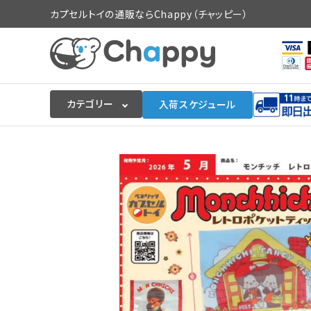
カプセルトイの通販ならChappy（チャッピー）
カテゴリー
入荷スケジュール
ログイン
会員登録
入荷スケジュールをチェック
カプセルトイマシン本体
カプセルトイ
販促用空カプセル