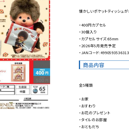
懐かしいポケットティッシュが
・400円カプセル

・30個入り

・カプセルサイズ:65mm

・2026年5月発売予定

・JANコード:499059353631
商品内容
全5種類

・お家

・おすわり

・お花のプレゼント

・タイルのお部屋

・おともだち
