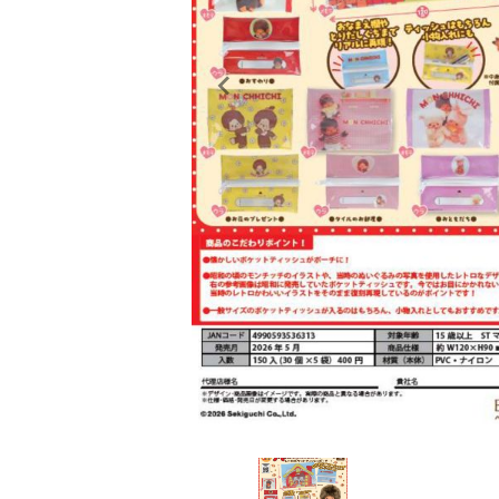
レンタル
景品・玩具・文具
販促用カプセルトイ
よくあるご質問
ご利用ガイド
06-6282-7659