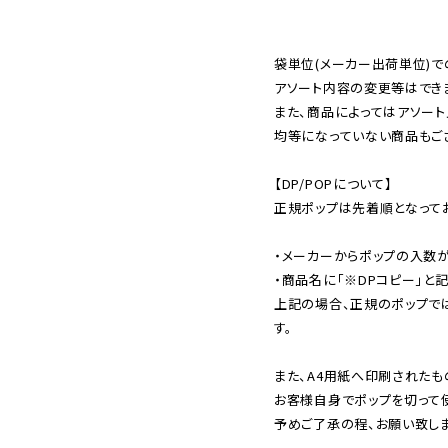
袋単位(メーカー出荷単位)で
アソート内容の変更等はできま
また、商品によってはアソート
均等になっていない商品もござ
【DP/POPについて】

正規ポップは先着順となってお
・メーカーからポップの入数が
・商品名に「※DPコピー」と記
上記の場合、正規のポップで
す。

また、A4用紙へ印刷されたも
お客様自身でポップを切って使
予めご了承の程、お願い致しま