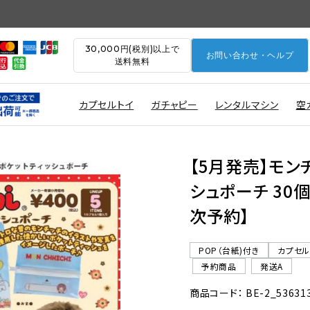
30,000円(税別)以上で
お問い合わせ・ヘルプ
送料無料
カプセルトイ
ガチャピー
レンタルマシン
空
【5月発売】モン
シュポーチ 30個
次予約】
POP（台紙)付き
カプセ
予約商品
発送A
商品コード： BE-2_53631