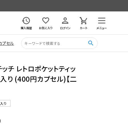
購入履歴
お気に入り
ログイン
カート
メニュー
search
カプセル
チッチ レトロポケットティッ
入り (400円カプセル)【二
ル入り
3