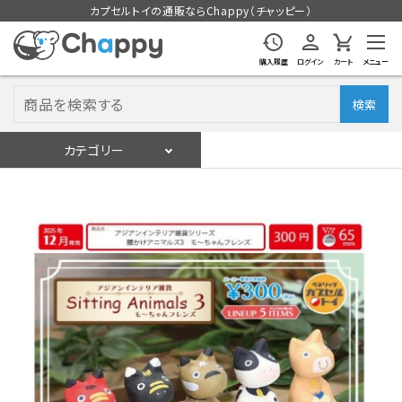
カプセルトイの通販ならChappy（チャッピー）
購入履歴
ログイン
カート
メニュー
検索
カテゴリー
入荷スケジュール
ログイン
会員登録
入荷スケジュールをチェック
カプセルトイマシン本体
カプセルトイ
販促用空カプセル