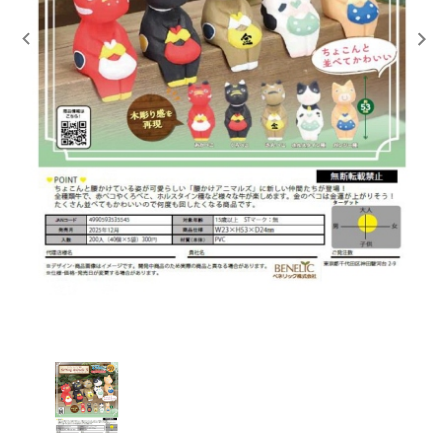
レンタル
景品・玩具・文具
販促用カプセルトイ
よくあるご質問
ご利用ガイド
06-6282-7659