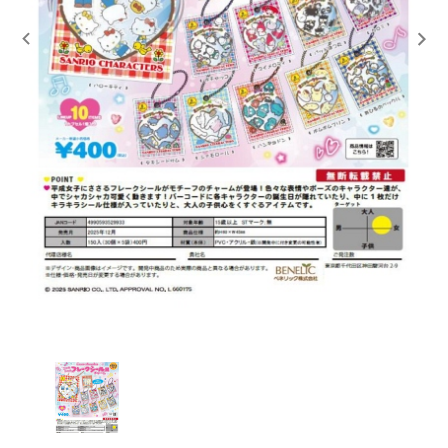
レンタル
景品・玩具・文具
販促用カプセルトイ
よくあるご質問
ご利用ガイド
06-6282-7659