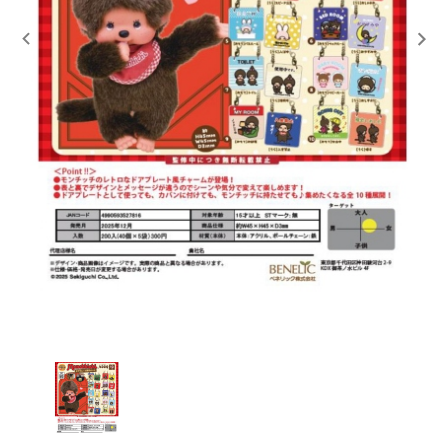
レンタル
景品・玩具・文具
販促用カプセルトイ
よくあるご質問
ご利用ガイド
06-6282-7659