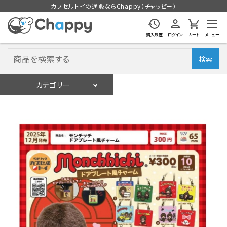
カプセルトイの通販ならChappy（チャッピー）
購入履歴
ログイン
カート
メニュー
検索
カテゴリー
入荷スケジュール
ログイン
会員登録
入荷スケジュールをチェック
カプセルトイマシン本体
カプセルトイ
販促用空カプセル