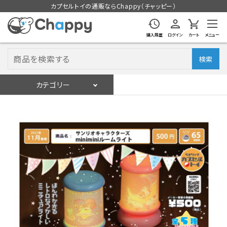
カプセルトイの通販ならChappy（チャッピー）
購入履歴
ログイン
カート
メニュー
検索
カテゴリー
入荷スケジュール
ログイン
会員登録
入荷スケジュールをチェック
カプセルトイマシン本体
カプセルトイ
販促用空カプセル