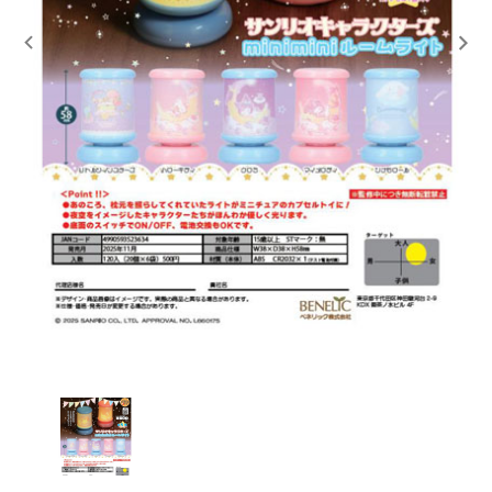
レンタル
景品・玩具・文具
販促用カプセルトイ
よくあるご質問
ご利用ガイド
06-6282-7659