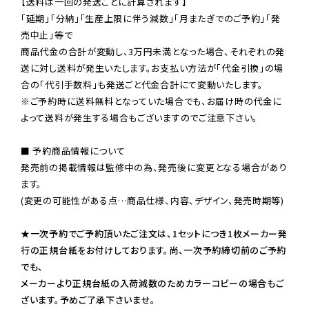
【送料は一回の発送ごとに計算されます】

「延期」「分納」「生産上限に伴う減数」「月またぎでのご予約」「発
売中止」等で

商品代金の合計が変動し、3万円未満となった場合、それぞれの発
送に対し送料が発生いたします。お支払い方法が「代金引換」の場
※ご予約時に送料無料となっていた場合でも、お届け時の代金に
よって送料が発生する場合もございますのでご注意下さい。
■ 予約商品情報について

発売前の掲載情報は監修中の為、発売後に変更となる場合があり
ます。

(変更の可能性がある点…商品仕様、内容、デザイン、発売時期等)

★一次予約でご予約頂いたご注文は、1セットにつき1枚メーカー発
行の正規台紙をお付けしております。尚、一次予約締切前のご予約
でも、

メーカーより正規台紙の入荷減数のためカラーコピーの場合もご
ざいます。予めご了承下さいませ。