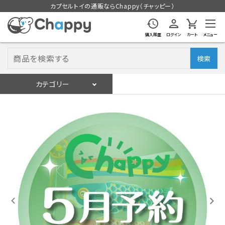
カプセルトイの通販ならChappy（チャッピー）
購入履歴
ログイン
カート
メニュー
検索
カテゴリー
入荷スケジュール
ログイン
会員登録
入荷スケジュールをチェック
カプセルトイマシン本体
カプセルトイ
販促用空カプセル