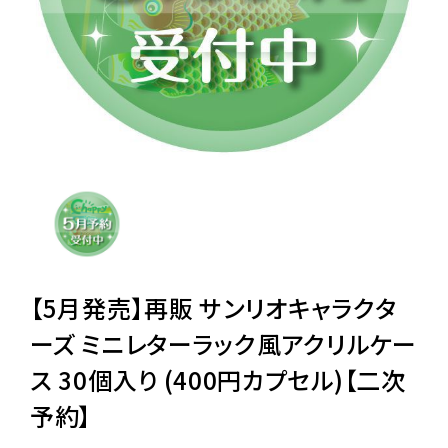
レンタル
景品・玩具・文具
販促用カプセルトイ
よくあるご質問
ご利用ガイド
【5月発売】再販 サンリオキャラクタ
ーズ ミニレターラック風アクリルケー
ス 30個入り (400円カプセル)【二次
06-6282-7659
予約】