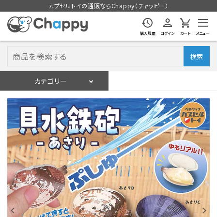
カプセルトイの通販ならChappy（チャッピー）
購入履歴
ログイン
カート
メニュー
検索
カテゴリー
入荷スケジュール
ログイン
会員登録
入荷スケジュールをチェック
カプセルトイマシン本体
カプセルトイ
販促用空カプセル