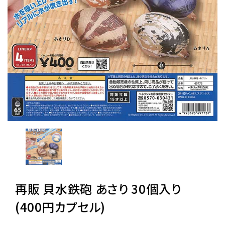
レンタル
景品・玩具・文具
販促用カプセルトイ
よくあるご質問
ご利用ガイド
再販 貝水鉄砲 あさり 30個入り
06-6282-7659
(400円カプセル)