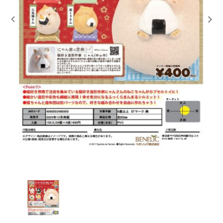
レンタル
景品・玩具・文具
販促用カプセルトイ
よくあるご質問
ご利用ガイド
06-6282-7659