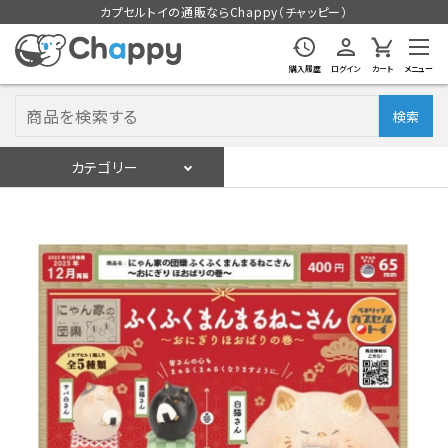
カプセルトイの通販ならChappy（チャッピー）
購入履歴
ログイン
カート
メニュー
検索
カテゴリー
入荷スケジュール
ログイン
会員登録
入荷スケジュールをチェック
カプセルトイマシン本体
カプセルトイ
販促用空カプセル