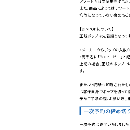
アソート内容の変更等はできま
また、商品によってはアソート
均等になっていない商品もござ
【DP/POPについて】

正規ポップは先着順となってお
・メーカーからポップの入数が
・商品名に「※DPコピー」と記
上記の場合、正規のポップで
す。

また、A4用紙へ印刷されたも
お客様自身でポップを切って使
予めご了承の程、お願い致しま
一次予約の締め切
一次予約は終了いたしました