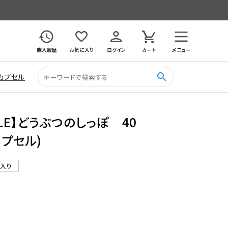
購入履歴
お気に入り
ログイン
カート
メニュー
search
カプセル
LE】どうぶつのしっぽ 40
カプセル)
ル入り