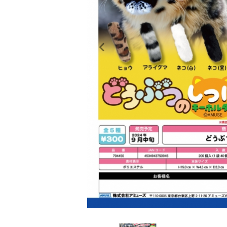
レンタル
景品・玩具・文具
販促用カプセルトイ
よくあるご質問
ご利用ガイド
06-6282-7659