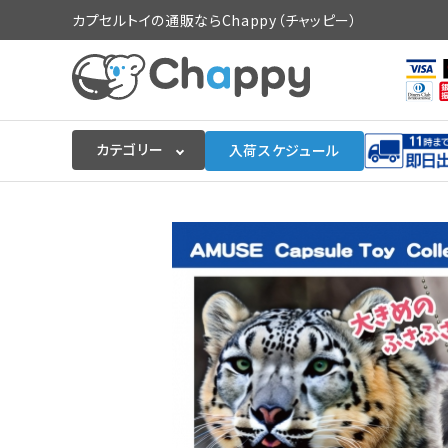
カプセルトイの通販ならChappy（チャッピー）
カテゴリー
入荷スケジュール
ログイン
会員登録
入荷スケジュールをチェック
カプセルトイマシン本体
カプセルトイ
販促用空カプセル