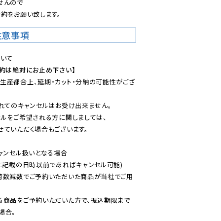
んので

約をお願い致します。
注意事項
予約は絶対にお止め下さい】
生産都合上、延期・カット・分納の可能性がござ
れてのキャンセルはお受け出来ません。

ルをご希望される方に関しましては、

ていただく場合もございます。

ャンセル扱いとなる場合

に記載の日時以前であればキャンセル可能)

荷数減数でご予約いただいた商品が当社でご用
る商品をご予約いただいた方で、振込期限まで
合。
