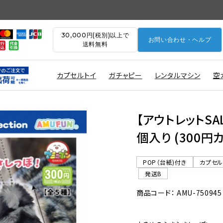
30,000円(税別)以上で
お問い合わせ・ヘルプ
送料無料
カプセルトイ
ガチャピー
レンタルマシン
空
【アウトレットSA
個入り (300円
POP（台紙)付き
カプセ
発送B
商品コード： AMU-750945