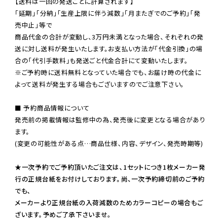
【送料は一回の発送ごとに計算されます】

「延期」「分納」「生産上限に伴う減数」「月またぎでのご予約」「発
売中止」等で

商品代金の合計が変動し、3万円未満となった場合、それぞれの発
送に対し送料が発生いたします。お支払い方法が「代金引換」の場
※ご予約時に送料無料となっていた場合でも、お届け時の代金に
よって送料が発生する場合もございますのでご注意下さい。
■ 予約商品情報について

発売前の掲載情報は監修中の為、発売後に変更となる場合があり
ます。

(変更の可能性がある点…商品仕様、内容、デザイン、発売時期等)

★一次予約でご予約頂いたご注文は、1セットにつき1枚メーカー発
行の正規台紙をお付けしております。尚、一次予約締切前のご予約
でも、

メーカーより正規台紙の入荷減数のためカラーコピーの場合もご
ざいます。予めご了承下さいませ。