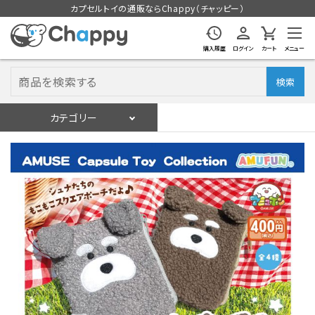
カプセルトイの通販ならChappy（チャッピー）
購入履歴
ログイン
カート
メニュー
検索
カテゴリー
入荷スケジュール
ログイン
会員登録
入荷スケジュールをチェック
カプセルトイマシン本体
カプセルトイ
販促用空カプセル