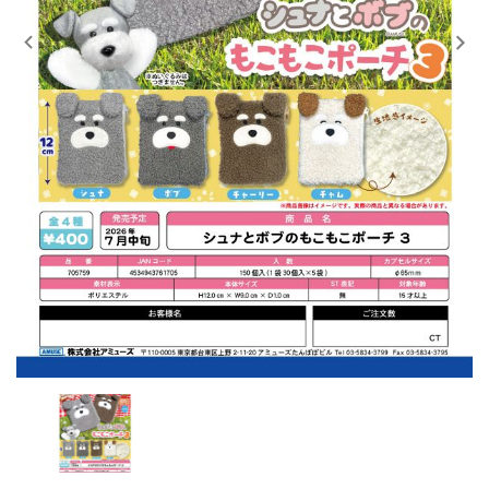
レンタル
景品・玩具・文具
販促用カプセルトイ
よくあるご質問
ご利用ガイド
06-6282-7659