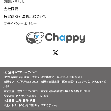
お問い合わせ
会社概要
特定商取引法表示について
プライバシーポリシー
株式会社ACTマーケティング
（古物営業許可証番号 大阪府公安委員会 第621150183222号 ）
大阪支店 住所：〒532-0002 大阪府大阪市淀川区東三国4-1-16 ジャパンクリエイトビ
ル5F
東京支店 住所：〒105-0003 東京都港区西新橋3-10-3 西新橋HSビル1F
営業時間：月～金／AM9:00－PM6:00
※定休日：土曜・日曜・祝日
※土・日・祝日の出荷作業は行っておりません。