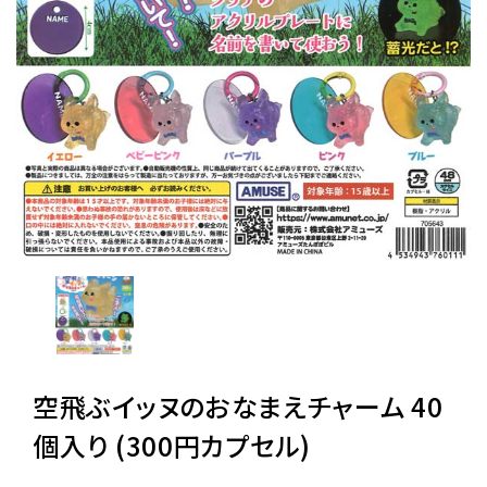
レンタル
景品・玩具・文具
販促用カプセルトイ
よくあるご質問
ご利用ガイド
空飛ぶイッヌのおなまえチャーム 40
06-6282-7659
個入り (300円カプセル)