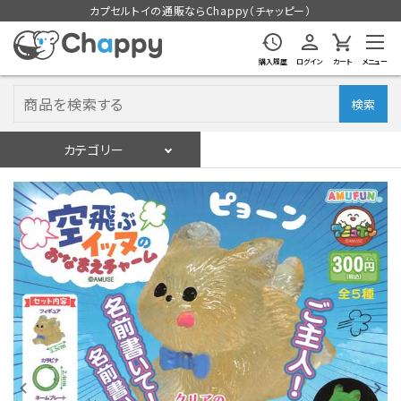
カプセルトイの通販ならChappy（チャッピー）
購入履歴
ログイン
カート
メニュー
検索
カテゴリー
入荷スケジュール
ログイン
会員登録
入荷スケジュールをチェック
カプセルトイマシン本体
カプセルトイ
販促用空カプセル