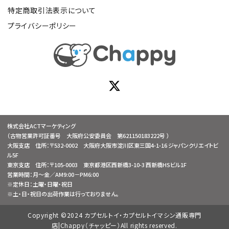
特定商取引法表示について
プライバシーポリシー
株式会社ACTマーケティング
（古物営業許可証番号 大阪府公安委員会 第621150183222号 ）
大阪支店 住所：〒532-0002 大阪府大阪市淀川区東三国4-1-16 ジャパンクリエイトビ
ル5F
東京支店 住所：〒105-0003 東京都港区西新橋3-10-3 西新橋HSビル1F
営業時間：月～金／AM9:00－PM6:00
※定休日：土曜・日曜・祝日
※土・日・祝日の出荷作業は行っておりません。
Copyright ©2024 カプセルトイ・カプセルトイマシン通販専門
店|Chappy（チャッピー）All rights reserved.