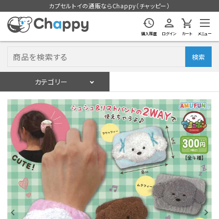
カプセルトイの通販ならChappy（チャッピー）
購入履歴
ログイン
カート
メニュー
検索
カテゴリー
入荷スケジュール
ログイン
会員登録
入荷スケジュールをチェック
カプセルトイマシン本体
カプセルトイ
販促用空カプセル