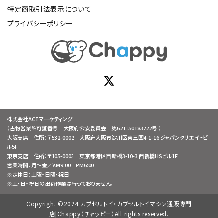
特定商取引法表示について
プライバシーポリシー
株式会社ACTマーケティング
（古物営業許可証番号 大阪府公安委員会 第621150183222号 ）
大阪支店 住所：〒532-0002 大阪府大阪市淀川区東三国4-1-16 ジャパンクリエイトビ
ル5F
東京支店 住所：〒105-0003 東京都港区西新橋3-10-3 西新橋HSビル1F
営業時間：月～金／AM9:00－PM6:00
※定休日：土曜・日曜・祝日
※土・日・祝日の出荷作業は行っておりません。
Copyright ©2024 カプセルトイ・カプセルトイマシン通販専門
店|Chappy（チャッピー）All rights reserved.