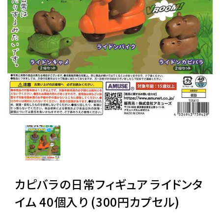
レンタル
景品・玩具・文具
販促用カプセルトイ
よくあるご質問
ご利用ガイド
カピバラの日常フィギュア ライドンタ
06-6282-7659
イム 40個入り (300円カプセル)