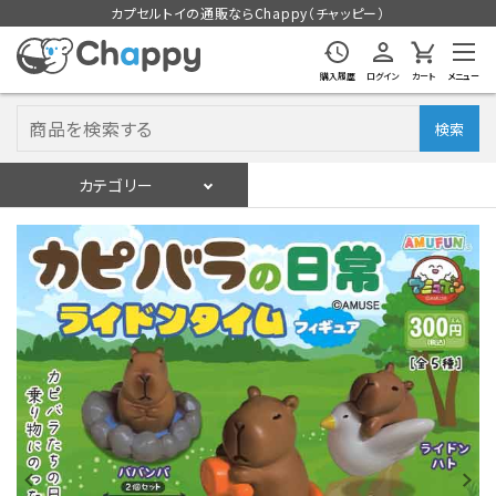
カプセルトイの通販ならChappy（チャッピー）
購入履歴
ログイン
カート
メニュー
検索
カテゴリー
入荷スケジュール
ログイン
会員登録
入荷スケジュールをチェック
カプセルトイマシン本体
カプセルトイ
販促用空カプセル