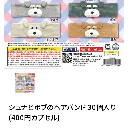
レンタル
景品・玩具・文具
販促用カプセルトイ
よくあるご質問
ご利用ガイド
シュナとボブのヘアバンド 30個入り
06-6282-7659
(400円カプセル)