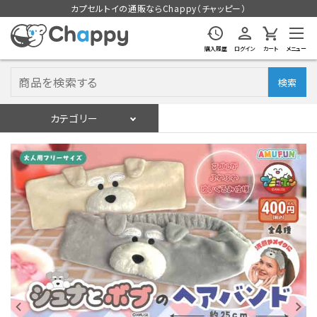
カプセルトイの通販ならChappy（チャッピー）
購入履歴
ログイン
カート
メニュー
検索
カテゴリー
入荷スケジュール
ログイン
会員登録
入荷スケジュールをチェック
カプセルトイマシン本体
カプセルトイ
販促用空カプセル