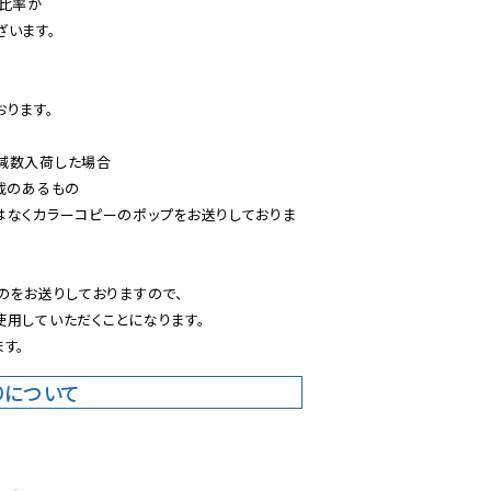
比率が

います。

ります。

減数入荷した場合

載のあるもの

はなくカラーコピーのポップをお送りしておりま
のをお送りしておりますので、

用していただくことになります。

す。
りについて
。