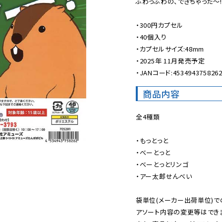
ふわっふわの、できちゃった〜!

・300円カプセル

・40個入り

・カプセルサイズ:48mm

・2025年 11月発売予定

・JANコード:453494375826
商品内容
全4種類

・もっとっと

・べーとっと

・べーとっとリンゴ

・アー太郎せんべい

袋単位(メーカー出荷単位)で
アソート内容の変更等はできま