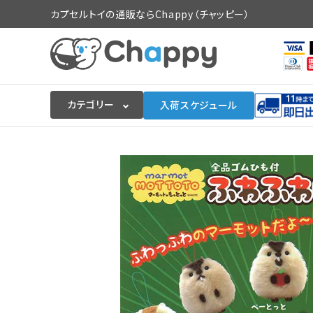
カプセルトイの通販ならChappy（チャッピー）
カテゴリー
入荷スケジュール
ログイン
会員登録
入荷スケジュールをチェック
カプセルトイマシン本体
カプセルトイ
販促用空カプセル