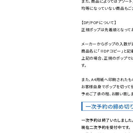
また、商品によってはアソート
均等になっていない商品もござ
【DP/POPについて】

正規ポップは先着順となってお
メーカーからポップの入数が
商品名に「※DPコピー」と記
上記の場合、正規のポップで
す。

また、A4用紙へ印刷されたも
お客様自身でポップを切って使
予めご了承の程、お願い致しま
一次予約の締め切
一次予約は終了いたしました
現在二次予約を受付中です。