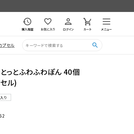
購入履歴
お気に入り
ログイン
カート
メニュー
search
カプセル
とっとふわふわぽん 40個
プセル)
ル入り
62