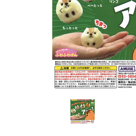
レンタル
景品・玩具・文具
販促用カプセルトイ
よくあるご質問
ご利用ガイド
06-6282-7659