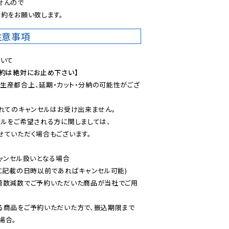
んので

約をお願い致します。
注意事項
予約は絶対にお止め下さい】
生産都合上、延期・カット・分納の可能性がござ
れてのキャンセルはお受け出来ません。

ルをご希望される方に関しましては、

ていただく場合もございます。

ャンセル扱いとなる場合

に記載の日時以前であればキャンセル可能)

荷数減数でご予約いただいた商品が当社でご用
る商品をご予約いただいた方で、振込期限まで
合。
