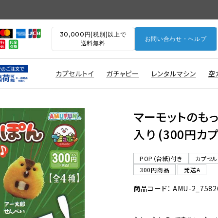
30,000円(税別)以上で
お問い合わせ・ヘルプ
送料無料
カプセルトイ
ガチャピー
レンタルマシン
空
マーモットのもっ
入り (300円カ
POP（台紙)付き
カプセ
300円商品
発送A
商品コード： AMU-2_7582