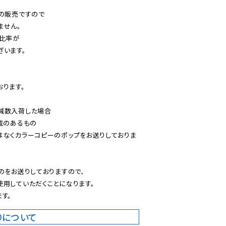
の販売ですので

せん。

比率が

います。

ります。

減数入荷した場合

載のあるもの

はなくカラーコピーのポップをお送りしておりま
のをお送りしておりますので、

用していただくことになります。

す。
りについて