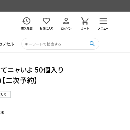
購入履歴
お気に入り
ログイン
カート
メニュー
search
カプセル
べてニャいよ 50個入り
)【二次予約】
ル入り
00