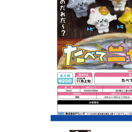
レンタル
景品・玩具・文具
販促用カプセルトイ
よくあるご質問
ご利用ガイド
06-6282-7659