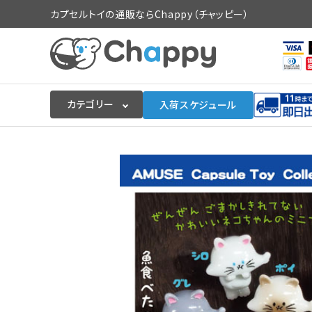
カプセルトイの通販ならChappy（チャッピー）
カテゴリー
入荷スケジュール
ログイン
会員登録
入荷スケジュールをチェック
カプセルトイマシン本体
カプセルトイ
販促用空カプセル