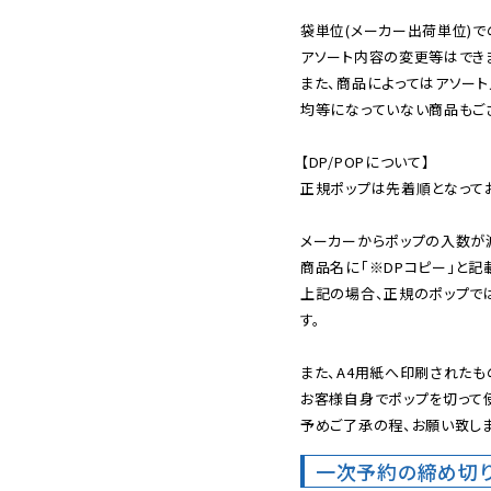
袋単位(メーカー出荷単位)で
アソート内容の変更等はできま
また、商品によってはアソート
均等になっていない商品もござ
【DP/POPについて】

正規ポップは先着順となってお
メーカーからポップの入数が
商品名に「※DPコピー」と記
上記の場合、正規のポップで
す。

また、A4用紙へ印刷されたも
お客様自身でポップを切って使
予めご了承の程、お願い致しま
一次予約の締め切