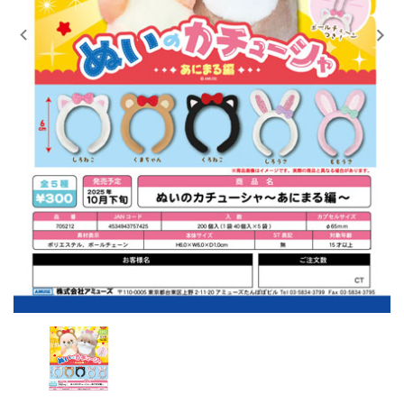
レンタル
景品・玩具・文具
販促用カプセルトイ
よくあるご質問
ご利用ガイド
06-6282-7659