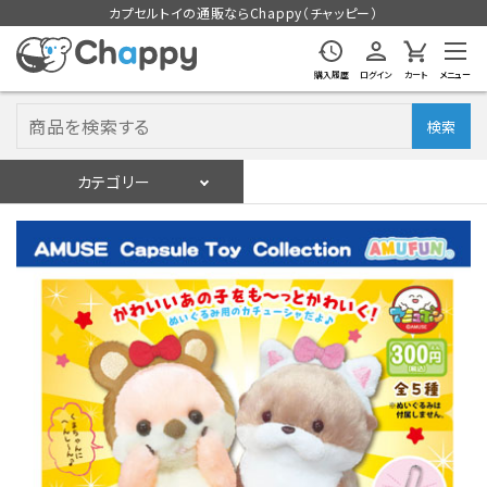
カプセルトイの通販ならChappy（チャッピー）
購入履歴
ログイン
カート
メニュー
検索
カテゴリー
入荷スケジュール
ログイン
会員登録
入荷スケジュールをチェック
カプセルトイマシン本体
カプセルトイ
販促用空カプセル