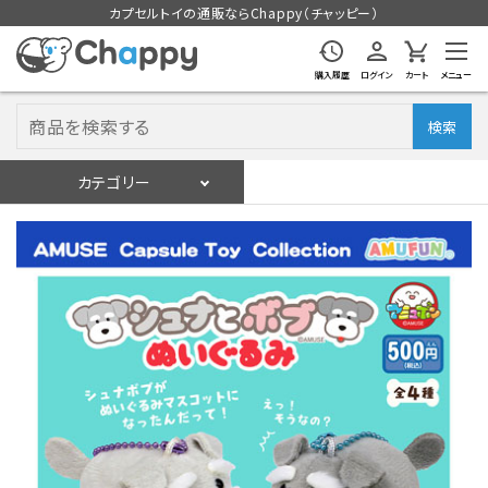
カプセルトイの通販ならChappy（チャッピー）
購入履歴
ログイン
カート
メニュー
検索
カテゴリー
入荷スケジュール
ログイン
会員登録
入荷スケジュールをチェック
カプセルトイマシン本体
カプセルトイ
販促用空カプセル