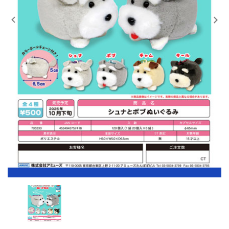
レンタル
景品・玩具・文具
販促用カプセルトイ
よくあるご質問
ご利用ガイド
06-6282-7659