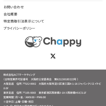
お問い合わせ
会社概要
特定商取引法表示について
プライバシーポリシー
株式会社ACTマーケティング
（古物営業許可証番号 大阪府公安委員会 第621150183222号 ）
大阪支店 住所：〒532-0002 大阪府大阪市淀川区東三国4-1-16 ジャパンクリエイトビ
ル5F
東京支店 住所：〒105-0003 東京都港区西新橋3-10-3 西新橋HSビル1F
営業時間：月～金／AM9:00－PM6:00
※定休日：土曜・日曜・祝日
※土・日・祝日の出荷作業は行っておりません。