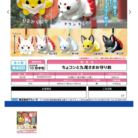
レンタル
景品・玩具・文具
販促用カプセルトイ
よくあるご質問
ご利用ガイド
06-6282-7659