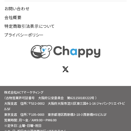
お問い合わせ
会社概要
特定商取引法表示について
プライバシーポリシー
株式会社ACTマーケティング
（古物営業許可証番号 大阪府公安委員会 第621150183222号 ）
大阪支店 住所：〒532-0002 大阪府大阪市淀川区東三国4-1-16 ジャパンクリエイトビ
ル5F
東京支店 住所：〒105-0003 東京都港区西新橋3-10-3 西新橋HSビル1F
営業時間：月～金／AM9:00－PM6:00
※定休日：土曜・日曜・祝日
※土・日・祝日の出荷作業は行っておりません。