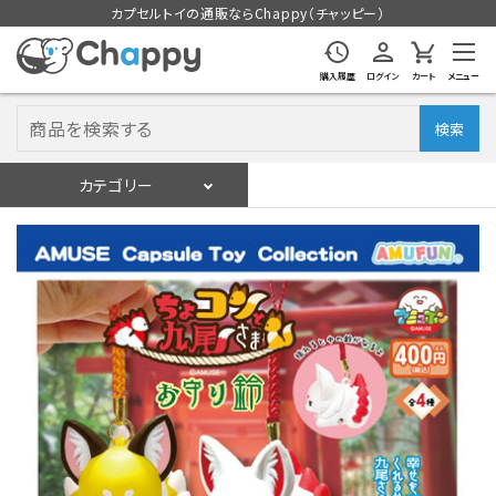
カプセルトイの通販ならChappy（チャッピー）
購入履歴
ログイン
カート
メニュー
検索
カテゴリー
入荷スケジュール
ログイン
会員登録
入荷スケジュールをチェック
カプセルトイマシン本体
カプセルトイ
販促用空カプセル