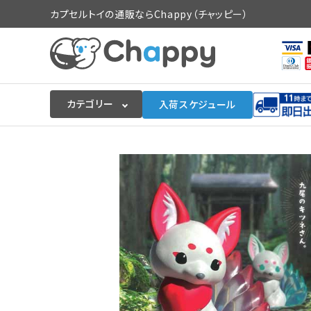
カプセルトイの通販ならChappy（チャッピー）
カテゴリー
入荷スケジュール
ログイン
会員登録
入荷スケジュールをチェック
カプセルトイマシン本体
カプセルトイ
販促用空カプセル