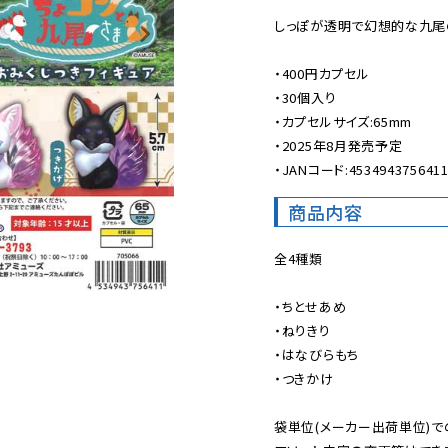
しっぽが透明で幻想的な九尾の
・400円カプセル

・30個入り

・カプセルサイズ:65mm

・2025年8月発売予定

・JANコード:453494375641
商品内容
全4種類

・ちとせあめ

・ねりきり

・はなびらもち

・つきかけ

袋単位(メーカー出荷単位)で