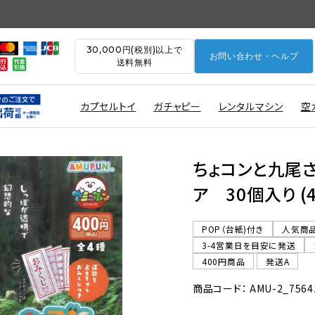
30,000円(税別)以上で
お問い合わせ・ヘルプ
送料無料
カプセルトイ
ガチャピー
レンタルマシン
空
ちょコンと九尾
ア 30個入り (
POP（台紙)付き
人気商
3-4営業日を目安に発送
400円商品
発送A
商品コード： AMU-2_7564