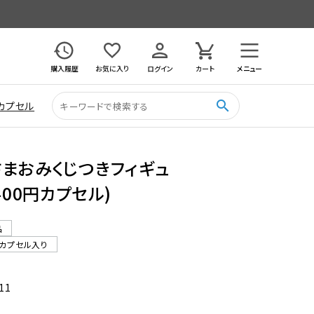
購入履歴
お気に入り
ログイン
カート
メニュー
search
カプセル
さまおみくじつきフィギュ
400円カプセル)
品
カプセル入り
11