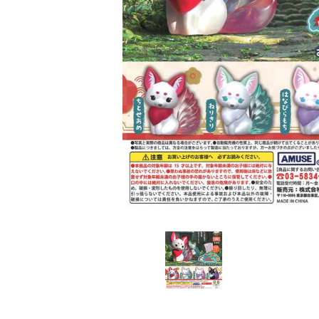
レンタル
景品・玩具・文具
販促用カプセルトイ
よくあるご質問
ご利用ガイド
06-6282-7659