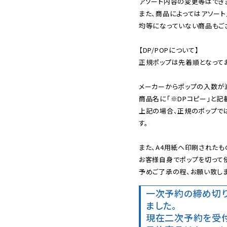
アソート内容の変更等はできま
また、商品によってはアソート
均等になっていない商品もござ
【DP/POPについて】

正規ポップは先着順となってお
メーカーからポップの入数が
商品名に「※DPコピー」と記
上記の場合、正規のポップで
す。

また、A4用紙へ印刷されたも
お客様自身でポップを切って使
予めご了承の程、お願い致しま
一次予約の締め切
ました。
現在二次予約を受付