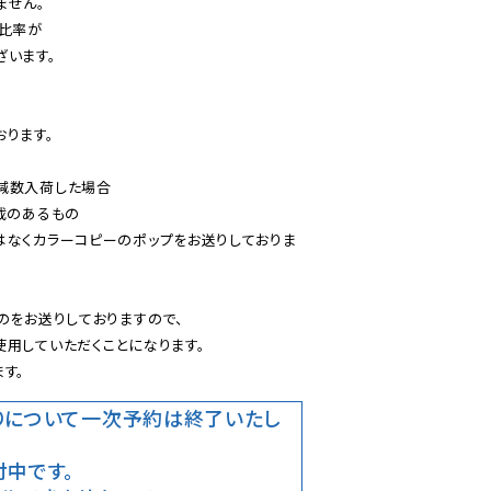
せん。

比率が

います。

ります。

減数入荷した場合

載のあるもの

はなくカラーコピーのポップをお送りしておりま
のをお送りしておりますので、

用していただくことになります。

す。
りについて
一次予約は終了いたし
中です。